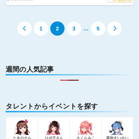
1
2
3
…
5
週間の人気記事
タレントからイベントを探す
ときのそら
ロボ子さん
さくらみこ
星街すいせい