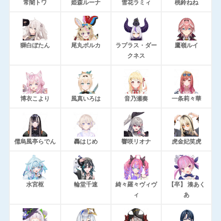
常闇トワ
姫森ルーナ
雪花ラミィ
桃鈴ねね
獅白ぼたん
尾丸ポルカ
ラプラス・ダー
鷹嶺ルイ
クネス
博衣こより
風真いろは
音乃瀬奏
一条莉々華
儒烏風亭らでん
轟はじめ
響咲リオナ
虎金妃笑虎
水宮枢
輪堂千速
綺々羅々ヴィヴ
【卒】 湊あく
ィ
あ