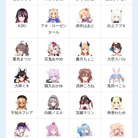
AZKi
アキ・ローゼン
赤井はあと
白上フブキ
タール
夏色まつり
百鬼あやめ
癒月ちょこ
大空スバル
大神ミオ
猫又おかゆ
戌神ころね
兎田ぺこら
不知火フレア
白銀ノエル
宝鐘マリン
角巻わため