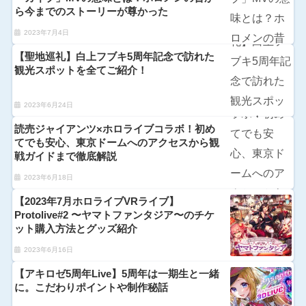
ら今までのストーリーが尊かった
2023年7月4日
【聖地巡礼】白上フブキ5周年記念で訪れた
観光スポットを全てご紹介！
2023年6月24日
読売ジャイアンツ×ホロライブコラボ！初め
てでも安心、東京ドームへのアクセスから観
戦ガイドまで徹底解説
2023年6月18日
【2023年7月ホロライブVRライブ】
Protolive#2 〜ヤマトファンタジア〜のチケ
ット購入方法とグッズ紹介
2023年6月16日
【アキロゼ5周年Live】5周年は一期生と一緒
に。こだわりポイントや制作秘話