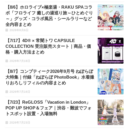
【8/6】ホロライブ×極楽湯・RAKU SPAコラ
ボ「フロライフ 癒しの湯巡り旅～ひとめぐり
～」グッズ・コラボ風呂・シールラリーなど
全内容まとめ
2026年8月6日
【7/17】4D® × 常闇トワ CAPSULE
COLLECTION 受注販売スタート｜商品・価
格・購入方法まとめ
2026年7月18日
【8/7】コンプティーク2026年9月号 ねぽらぼ
大特集｜付録「ねぽらぼ PhotoBook」水着撮
りおろしリフィルの内容まとめ
2026年7月16日
【7/23】ReGLOSS「Vacation in London」
POP UP SHOP＆フェア｜渋谷・難波でフォ
トスポット設置・入場無料
2026年7月23日