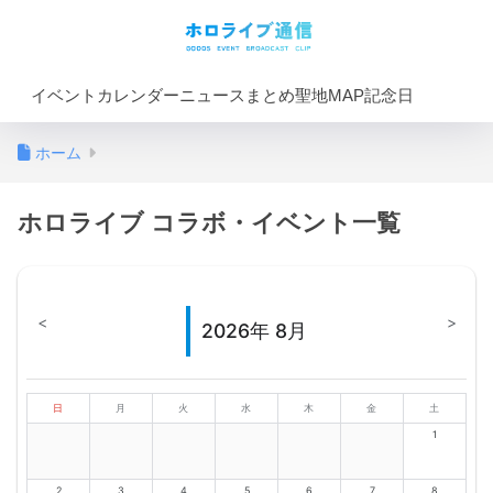
イベントカレンダー
ニュースまとめ
聖地MAP
記念日
ホーム
ホロライブ コラボ・イベント一覧
<
>
2026年 8月
日
月
火
水
木
金
土
1
2
3
4
5
6
7
8