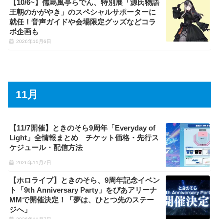
【10/6~】儒烏風亭らでん、特別展「源氏物語
王朝のかがやき」のスペシャルサポーターに
就任！音声ガイドや会場限定グッズなどコラ
ボ企画も
2026年10月6日
11月
【11/7開催】ときのそら9周年「Everyday of
Light」全情報まとめ チケット価格・先行ス
ケジュール・配信方法
2026年11月7日
【ホロライブ】ときのそら、9周年記念イベン
ト「9th Anniversary Party」をぴあアリーナ
MMで開催決定！「夢は、ひとつ先のステー
ジへ」