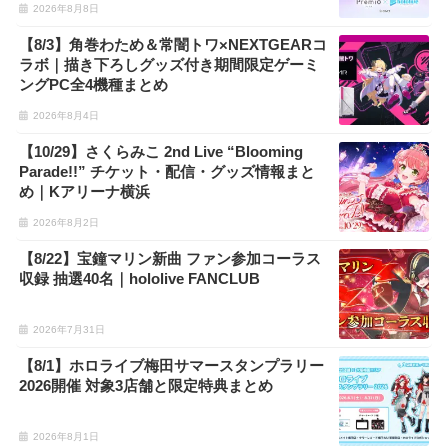
2026年8月8日
【8/3】角巻わため＆常闇トワ×NEXTGEARコ
ラボ｜描き下ろしグッズ付き期間限定ゲーミ
ングPC全4機種まとめ
2026年8月4日
【10/29】さくらみこ 2nd Live “Blooming
Parade!!” チケット・配信・グッズ情報まと
め｜Kアリーナ横浜
2026年8月2日
【8/22】宝鐘マリン新曲 ファン参加コーラス
収録 抽選40名｜hololive FANCLUB
2026年7月31日
【8/1】ホロライブ梅田サマースタンプラリー
2026開催 対象3店舗と限定特典まとめ
2026年8月1日