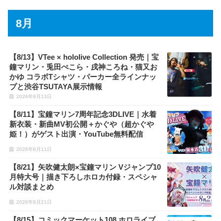
8月
【8/13】VTee × hololive Collection 発売｜宝
鐘マリン・兎田ぺこら・戌神ころね・猫又お
かゆ コラボTシャツ・パーカー全ラインナッ
プと渋谷TSUTAYA展示情報
2026年8月13日
【8/11】宝鐘マリン7周年記念3DLIVE｜水着
新衣装・新曲MV初公開＋かぐや（超かぐや
姫！）がゲスト出演・YouTube無料配信
2026年8月11日
【8/21】矢吹健太朗×宝鐘マリン Vジャンプ10
月特大号｜描き下ろしホロカ付録・スペシャ
ル対談まとめ
2026年8月21日
【8/15】コミックマーケット108 ホロライブ