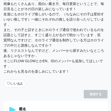
画像もたくさんあり、面白い書き方、毎日更新ということで、毎
日見ることがその日の楽しみになっています！
友達にもホロライブ推しがいるので、（ちなみにその子は星街す
いせい推しです）一緒にそれぞれの推しを語り合ったりしていま
す．
また、その子と話すときにホロライブ通信で使われているものを
話題として話すと、すごく盛り上がるので助かっています．笑
質問なんですけど、ホロライブ通信を制作している方はホロライ
ブの中だと誰推しなんですか？
後、リクエストなんですけど、メンバーから探すみたいなところ
あるじゃないですか．
そこにFLOW GLOWとかEN、IDのメンバーも追加してほしいで
す．
これからも見るのを楽しみにしています！
♡
いいね
1
返信する
匿名