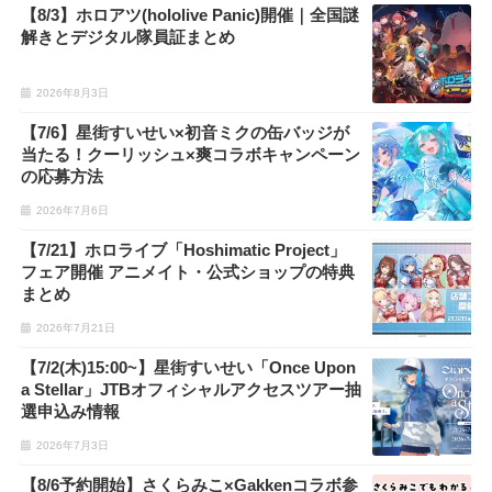
【8/3】ホロアツ(hololive Panic)開催｜全国謎
解きとデジタル隊員証まとめ
2026年8月3日
【7/6】星街すいせい×初音ミクの缶バッジが
当たる！クーリッシュ×爽コラボキャンペーン
の応募方法
2026年7月6日
【7/21】ホロライブ「Hoshimatic Project」
フェア開催 アニメイト・公式ショップの特典
まとめ
2026年7月21日
【7/2(木)15:00~】星街すいせい「Once Upon
a Stellar」JTBオフィシャルアクセスツアー抽
選申込み情報
2026年7月3日
【8/6予約開始】さくらみこ×Gakkenコラボ参