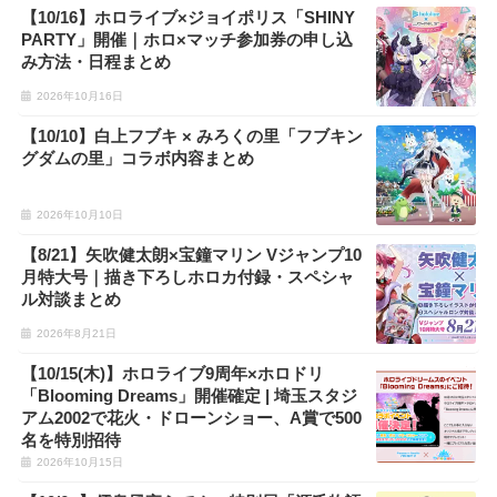
【10/16】ホロライブ×ジョイポリス「SHINY
PARTY」開催｜ホロ×マッチ参加券の申し込
み方法・日程まとめ
2026年10月16日
【10/10】白上フブキ × みろくの里「フブキン
グダムの里」コラボ内容まとめ
2026年10月10日
【8/21】矢吹健太朗×宝鐘マリン Vジャンプ10
月特大号｜描き下ろしホロカ付録・スペシャ
ル対談まとめ
2026年8月21日
【10/15(木)】ホロライブ9周年×ホロドリ
「Blooming Dreams」開催確定 | 埼玉スタジ
アム2002で花火・ドローンショー、A賞で500
名を特別招待
2026年10月15日