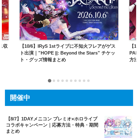
ス収
【10/6】IRyS 1stライブに不知火フレアがゲス
【1
ト出演｜”HOPE ||: Beyond the Stars” チケッ
PA
ト・グッズ情報まとめ
方
開催中
【8/7】1DAYメニコン プレミオ×ホロライブ
コラボキャンペーン｜応募方法・特典・期間
まとめ