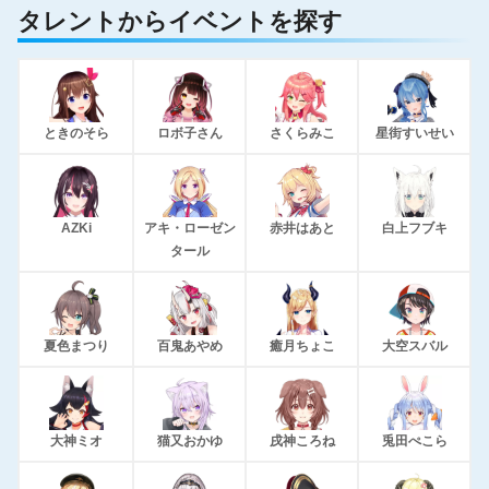
タレントからイベントを探す
ときのそら
ロボ子さん
さくらみこ
星街すいせい
AZKi
アキ・ローゼン
赤井はあと
白上フブキ
タール
夏色まつり
百鬼あやめ
癒月ちょこ
大空スバル
大神ミオ
猫又おかゆ
戌神ころね
兎田ぺこら