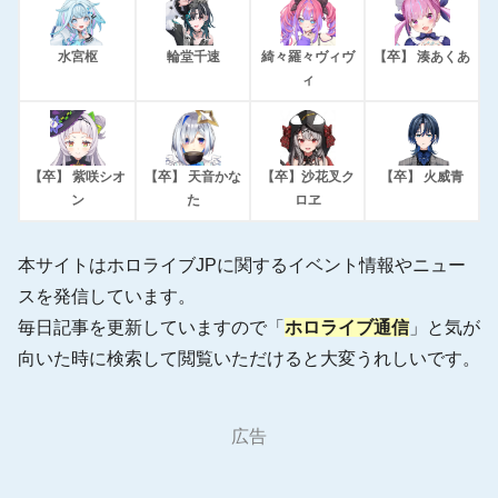
水宮枢
輪堂千速
綺々羅々ヴィヴ
【卒】 湊あくあ
ィ
【卒】 紫咲シオ
【卒】 天音かな
【卒】沙花叉ク
【卒】 火威青
ン
た
ロヱ
本サイトはホロライブJPに関するイベント情報やニュー
スを発信しています。
毎日記事を更新していますので「
ホロライブ通信
」と気が
向いた時に検索して閲覧いただけると大変うれしいです。
広告