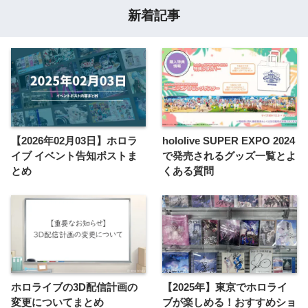
新着記事
【2026年02月03日】ホロラ
hololive SUPER EXPO 2024
イブ イベント告知ポストま
で発売されるグッズ一覧とよ
とめ
くある質問
ホロライブの3D配信計画の
【2025年】東京でホロライ
変更についてまとめ
ブが楽しめる！おすすめショ