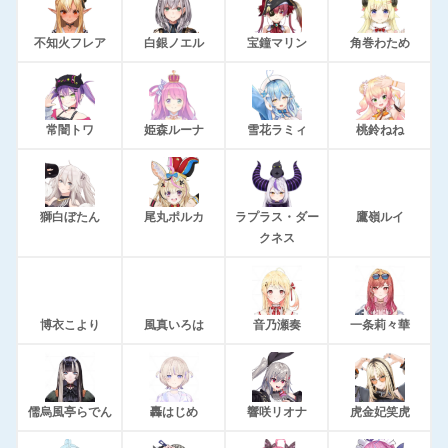
不知火フレア
白銀ノエル
宝鐘マリン
角巻わため
常闇トワ
姫森ルーナ
雪花ラミィ
桃鈴ねね
獅白ぼたん
尾丸ポルカ
ラプラス・ダー
鷹嶺ルイ
クネス
博衣こより
風真いろは
音乃瀬奏
一条莉々華
儒烏風亭らでん
轟はじめ
響咲リオナ
虎金妃笑虎