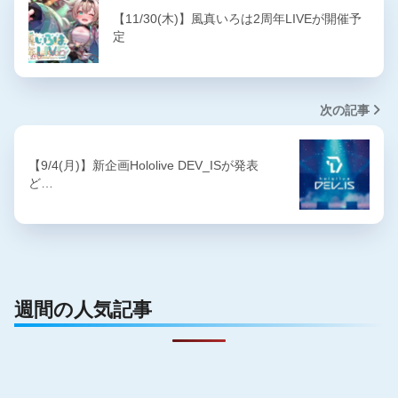
【11/30(木)】風真いろは2周年LIVEが開催予
定
次の記事
【9/4(月)】新企画Hololive DEV_ISが発表
ど…
週間の人気記事