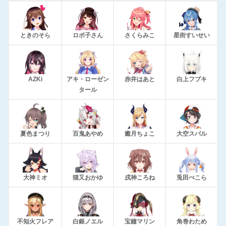
ときのそら
ロボ子さん
さくらみこ
星街すいせい
AZKi
アキ・ローゼン
赤井はあと
白上フブキ
タール
夏色まつり
百鬼あやめ
癒月ちょこ
大空スバル
大神ミオ
猫又おかゆ
戌神ころね
兎田ぺこら
不知火フレア
白銀ノエル
宝鐘マリン
角巻わため