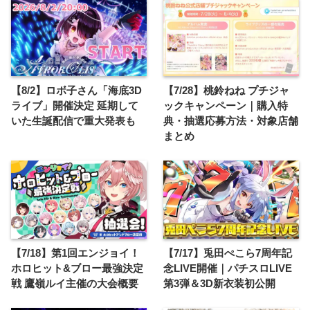
【8/2】ロボ子さん「海底3D
【7/28】桃鈴ねね プチジャ
ライブ」開催決定 延期して
ックキャンペーン｜購入特
いた生誕配信で重大発表も
典・抽選応募方法・対象店舗
まとめ
【7/18】第1回エンジョイ！
【7/17】兎田ぺこら7周年記
ホロヒット&ブロー最強決定
念LIVE開催｜パチスロLIVE
戦 鷹嶺ルイ主催の大会概要
第3弾＆3D新衣装初公開