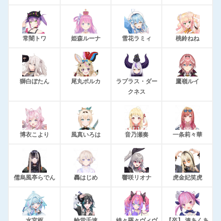
常闇トワ
姫森ルーナ
雪花ラミィ
桃鈴ねね
獅白ぼたん
尾丸ポルカ
ラプラス・ダー
鷹嶺ルイ
クネス
博衣こより
風真いろは
音乃瀬奏
一条莉々華
儒烏風亭らでん
轟はじめ
響咲リオナ
虎金妃笑虎
水宮枢
輪堂千速
綺々羅々ヴィヴ
【卒】 湊あくあ