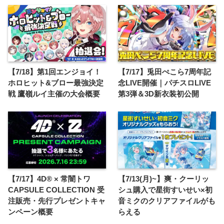
【7/18】第1回エンジョイ！
【7/17】兎田ぺこら7周年記
ホロヒット&ブロー最強決定
念LIVE開催｜パチスロLIVE
戦 鷹嶺ルイ主催の大会概要
第3弾＆3D新衣装初公開
【7/17】4D® × 常闇トワ
【7/13(月)~】爽・クーリッ
CAPSULE COLLECTION 受
シュ購入で星街すいせい×初
注販売・先行プレゼントキャ
音ミクのクリアファイルがも
ンペーン概要
らえる