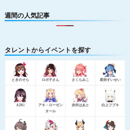
週間の人気記事
タレントからイベントを探す
ときのそら
ロボ子さん
さくらみこ
星街すいせい
AZKi
アキ・ローゼン
赤井はあと
白上フブキ
タール