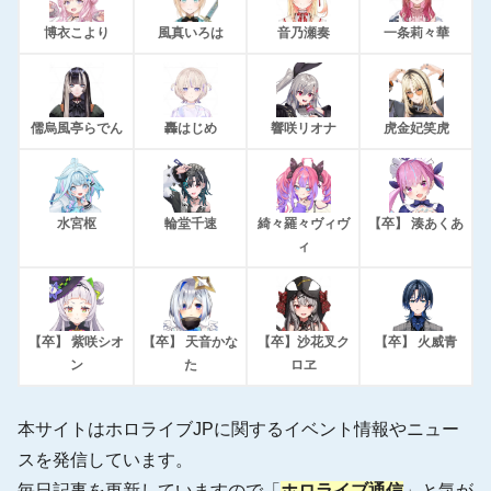
博衣こより
風真いろは
音乃瀬奏
一条莉々華
儒烏風亭らでん
轟はじめ
響咲リオナ
虎金妃笑虎
水宮枢
輪堂千速
綺々羅々ヴィヴ
【卒】 湊あくあ
ィ
【卒】 紫咲シオ
【卒】 天音かな
【卒】沙花叉ク
【卒】 火威青
ン
た
ロヱ
本サイトはホロライブJPに関するイベント情報やニュー
スを発信しています。
毎日記事を更新していますので「
ホロライブ通信
」と気が