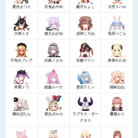
夏色まつり
百鬼あやめ
癒月ちょこ
大空スバル
大神ミオ
猫又おかゆ
戌神ころね
兎田ぺこら
不知火フレア
白銀ノエル
宝鐘マリン
角巻わため
常闇トワ
姫森ルーナ
雪花ラミィ
桃鈴ねね
獅白ぼたん
尾丸ポルカ
ラプラス・ダー
鷹嶺ルイ
クネス