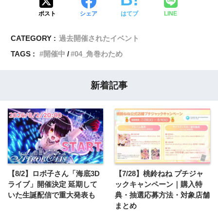
ポスト
シェア
はてブ
LINE
CATEGORY :
過去開催されたイベント
TAGS :
開催中
04_角巻わため
新着記事
【8/2】ロボ子さん「海底3D
【7/28】桃鈴ねね プチジャ
ライブ」開催決定 延期して
ックキャンペーン｜購入特
いた生誕配信で重大発表も
典・抽選応募方法・対象店舗
まとめ