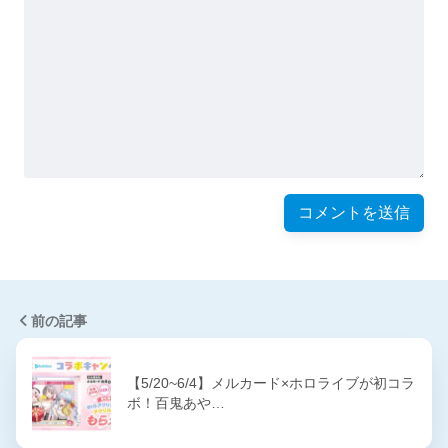
前の記事
【5/20~6/4】メルカード×ホロライブが初コラ
ボ！百鬼あや…