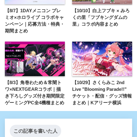
【8/7】1DAYメニコン プレ
【10/10】白上フブキ × みろ
ミオ×ホロライブ コラボキャ
くの里「フブキングダムの
ンペーン｜応募方法・特典・
里」コラボ内容まとめ
期間まとめ
【8/3】角巻わため＆常闇ト
【10/29】さくらみこ 2nd
ワ×NEXTGEARコラボ｜描
Live "Blooming Parade!!"
き下ろしグッズ付き期間限定
チケット・配信・グッズ情報
ゲーミングPC全4機種まとめ
まとめ｜Kアリーナ横浜
この記事を書いた人