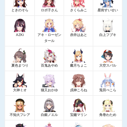
ときのそら
ロボ子さん
さくらみこ
星街すいせい
AZKi
アキ・ローゼン
赤井はあと
白上フブキ
タール
夏色まつり
百鬼あやめ
癒月ちょこ
大空スバル
大神ミオ
猫又おかゆ
戌神ころね
兎田ぺこら
不知火フレア
白銀ノエル
宝鐘マリン
角巻わため