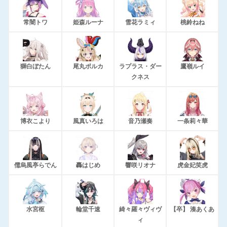
常闇トワ
姫森ルーナ
雪花ラミィ
桃鈴ねね
獅白ぼたん
尾丸ポルカ
ラプラス・ダー
鷹嶺ルイ
クネス
博衣こより
風真いろは
音乃瀬奏
一条莉々華
儒烏風亭らでん
轟はじめ
響咲リオナ
虎金妃笑虎
水宮枢
輪堂千速
綺々羅々ヴィヴ
【卒】 湊あくあ
ィ