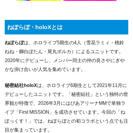
ねぽらぼ・holoXとは
ねぽらぼ
は、ホロライブ5期生の4人（雪花ラミィ・桃鈴
ねね・獅白ぼたん・尾丸ポルカ）によるユニットです。
2020年にデビューし、メンバー同士の仲の良さやにぎや
かな掛け合いが人気を集めています。
秘密結社holoX
は、ホロライブ6期生として2021年11月に
デビューしたユニットです。「秘密結社」という独特の世
界観が特徴で、2026年3月にはぴあアリーナMMで単独ラ
イブ「First MISSION」を成功させています。今回の「ね
ぽっくす！」では、ねぽらぼとの初コラボという点でも注
目が集まっています。