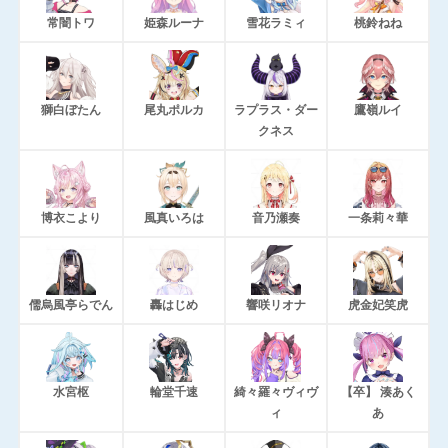
常闇トワ
姫森ルーナ
雪花ラミィ
桃鈴ねね
獅白ぼたん
尾丸ポルカ
ラプラス・ダー
鷹嶺ルイ
クネス
博衣こより
風真いろは
音乃瀬奏
一条莉々華
儒烏風亭らでん
轟はじめ
響咲リオナ
虎金妃笑虎
水宮枢
輪堂千速
綺々羅々ヴィヴ
【卒】 湊あく
ィ
あ