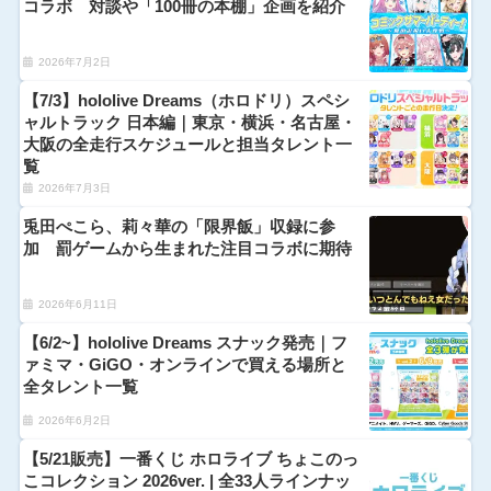
コラボ 対談や「100冊の本棚」企画を紹介
2026年7月2日
【7/3】hololive Dreams（ホロドリ）スペシ
ャルトラック 日本編｜東京・横浜・名古屋・
大阪の全走行スケジュールと担当タレント一
覧
2026年7月3日
兎田ぺこら、莉々華の「限界飯」収録に参
加 罰ゲームから生まれた注目コラボに期待
2026年6月11日
【6/2~】hololive Dreams スナック発売｜フ
ァミマ・GiGO・オンラインで買える場所と
全タレント一覧
2026年6月2日
【5/21販売】一番くじ ホロライブ ちょこのっ
こコレクション 2026ver. | 全33人ラインナッ