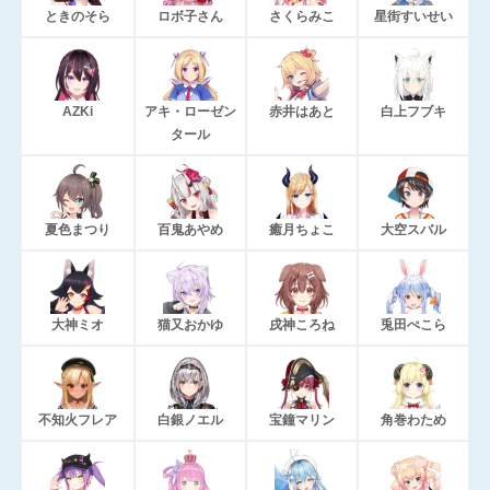
ときのそら
ロボ子さん
さくらみこ
星街すいせい
AZKi
アキ・ローゼン
赤井はあと
白上フブキ
タール
夏色まつり
百鬼あやめ
癒月ちょこ
大空スバル
大神ミオ
猫又おかゆ
戌神ころね
兎田ぺこら
不知火フレア
白銀ノエル
宝鐘マリン
角巻わため