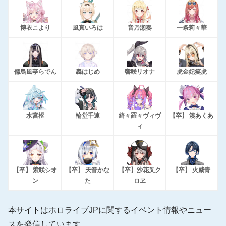
博衣こより
風真いろは
音乃瀬奏
一条莉々華
儒烏風亭らでん
轟はじめ
響咲リオナ
虎金妃笑虎
水宮枢
輪堂千速
綺々羅々ヴィヴ
【卒】 湊あくあ
ィ
【卒】 紫咲シオ
【卒】 天音かな
【卒】沙花叉ク
【卒】 火威青
ン
た
ロヱ
本サイトはホロライブJPに関するイベント情報やニュー
スを発信しています。