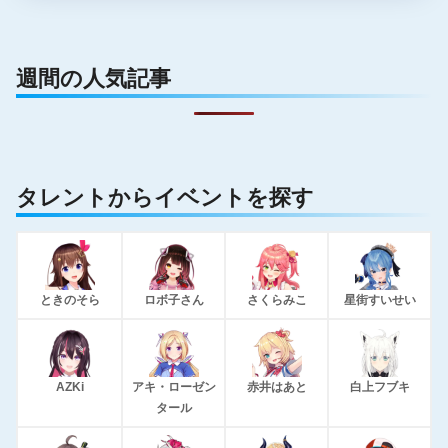
週間の人気記事
タレントからイベントを探す
ときのそら
ロボ子さん
さくらみこ
星街すいせい
AZKi
アキ・ローゼン
赤井はあと
白上フブキ
タール