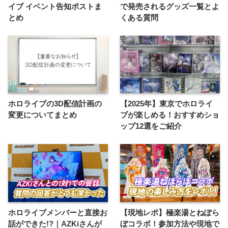
イブ イベント告知ポストま
で発売されるグッズ一覧とよ
とめ
くある質問
ホロライブの3D配信計画の
【2025年】東京でホロライ
変更についてまとめ
ブが楽しめる！おすすめショ
ップ12選をご紹介
ホロライブメンバーと直接お
【現地レポ】極楽湯とねぽら
話ができた!?｜AZKiさんが
ぼコラボ！参加方法や現地で