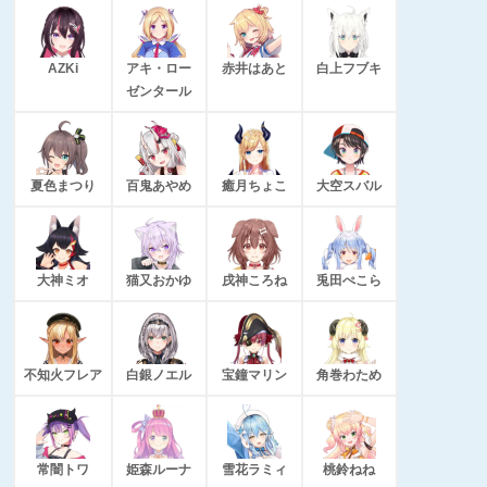
AZKi
アキ・ロー
赤井はあと
白上フブキ
ゼンタール
夏色まつり
百鬼あやめ
癒月ちょこ
大空スバル
大神ミオ
猫又おかゆ
戌神ころね
兎田ぺこら
不知火フレア
白銀ノエル
宝鐘マリン
角巻わため
常闇トワ
姫森ルーナ
雪花ラミィ
桃鈴ねね