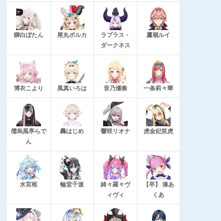
獅白ぼたん
尾丸ポルカ
ラプラス・
鷹嶺ルイ
ダークネス
博衣こより
風真いろは
音乃瀬奏
一条莉々華
儒烏風亭らで
轟はじめ
響咲リオナ
虎金妃笑虎
ん
水宮枢
輪堂千速
綺々羅々ヴ
【卒】 湊あ
ィヴィ
くあ