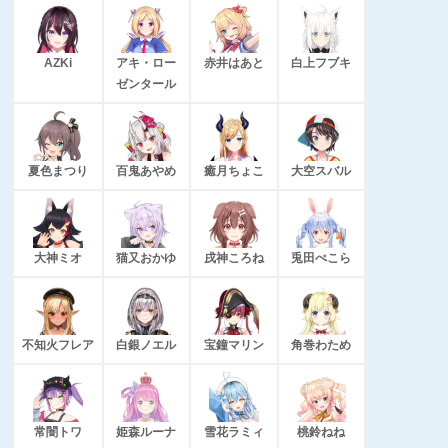
AZKi
アキ・ロー
赤井はあと
白上フブキ
ゼンタール
夏色まつり
百鬼あやめ
癒月ちょこ
大空スバル
大神ミオ
猫又おかゆ
戌神ころね
兎田ぺこら
不知火フレア
白銀ノエル
宝鐘マリン
角巻わため
常闇トワ
姫森ルーナ
雪花ラミィ
桃鈴ねね