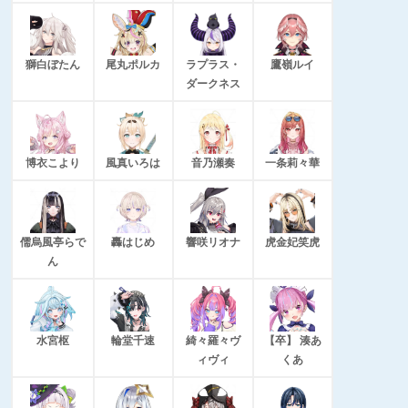
獅白ぼたん
尾丸ポルカ
ラプラス・
鷹嶺ルイ
ダークネス
博衣こより
風真いろは
音乃瀬奏
一条莉々華
儒烏風亭らで
轟はじめ
響咲リオナ
虎金妃笑虎
ん
水宮枢
輪堂千速
綺々羅々ヴ
【卒】 湊あ
ィヴィ
くあ