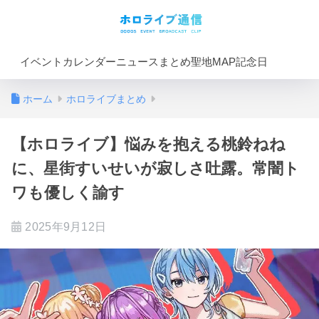
イベントカレンダー
ニュースまとめ
聖地MAP
記念日
ホーム
ホロライブまとめ
【ホロライブ】悩みを抱える桃鈴ねね
に、星街すいせいが寂しさ吐露。常闇ト
ワも優しく諭す
2025年9月12日