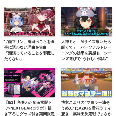
宝鐘マリン、兎田ぺこらを食
大神ミオ「Mサイズ履いたら
事に誘わない理由を告白
緩くて」 パーソナルトレー
『頑張っていることを邪魔し
ニングの効果を実感も、ジー
たくない』
ンズ選びで“うれしい悩み”
【8/3】角巻わため＆常闇ト
博衣こよりの“マヨラー油そ
ワ×NEXTGEARコラボ｜描
うめん”にAZKi＆雪花ラミィ
き下ろしグッズ付き期間限定
驚き 薬味王決定戦でまさか