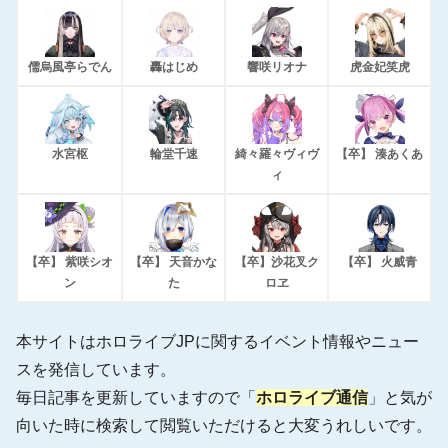
儒烏風亭らでん
轟はじめ
響咲リオナ
虎金妃笑虎
水宮枢
輪堂千速
綺々羅々ヴィヴ
【卒】 湊あくあ
ィ
【卒】 紫咲シオ
【卒】 天音かな
【卒】沙花叉ク
【卒】 火威青
ン
た
ロヱ
本サイトはホロライブJPに関するイベント情報やニュー
スを発信しています。
毎日記事を更新していますので「
ホロライブ通信
」と気が
向いた時に検索して閲覧いただけると大変うれしいです。