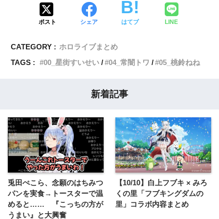
ポスト
シェア
はてブ
LINE
CATEGORY :
ホロライブまとめ
TAGS :
00_星街すいせい
04_常闇トワ
05_桃鈴ねね
新着記事
兎田ぺこら、念願のはちみつ
【10/10】白上フブキ × みろ
パンを実食→トースターで温
くの里「フブキングダムの
めると…… 『こっちの方が
里」コラボ内容まとめ
うまい』と大興奮