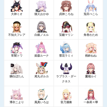
大神ミオ
猫又おかゆ
戌神ころね
兎田ぺこら
不知火フレア
白銀ノエル
宝鐘マリン
角巻わため
常闇トワ
姫森ルーナ
雪花ラミィ
桃鈴ねね
獅白ぼたん
尾丸ポルカ
ラプラス・ダー
鷹嶺ルイ
クネス
博衣こより
風真いろは
音乃瀬奏
一条莉々華