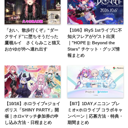
「おい、散歩行くぞ」“ダー
【10/6】IRyS 1stライブに不
クサイド”に堕ちそうだった
知火フレアがゲスト出演
鷹嶺ルイ さくらみこと猫又
｜"HOPE ||: Beyond the
おかゆが外へ連れ出す
Stars" チケット・グッズ情
報まとめ
【10/16】ホロライブ×ジョイ
【8/7】1DAYメニコン プレ
ポリス「SHINY PARTY」開
ミオ×ホロライブ コラボキャ
催｜ホロ×マッチ参加券の申
ンペーン｜応募方法・特典・
し込み方法・日程まとめ
期間まとめ