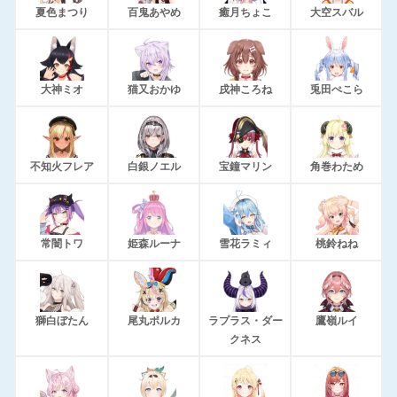
夏色まつり
百鬼あやめ
癒月ちょこ
大空スバル
大神ミオ
猫又おかゆ
戌神ころね
兎田ぺこら
不知火フレア
白銀ノエル
宝鐘マリン
角巻わため
常闇トワ
姫森ルーナ
雪花ラミィ
桃鈴ねね
獅白ぼたん
尾丸ポルカ
ラプラス・ダー
鷹嶺ルイ
クネス