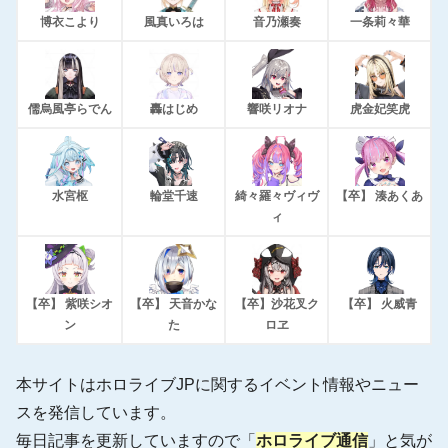
博衣こより
風真いろは
音乃瀬奏
一条莉々華
儒烏風亭らでん
轟はじめ
響咲リオナ
虎金妃笑虎
水宮枢
輪堂千速
綺々羅々ヴィヴ
【卒】 湊あくあ
ィ
【卒】 紫咲シオ
【卒】 天音かな
【卒】沙花叉ク
【卒】 火威青
ン
た
ロヱ
本サイトはホロライブJPに関するイベント情報やニュー
スを発信しています。
毎日記事を更新していますので「
ホロライブ通信
」と気が