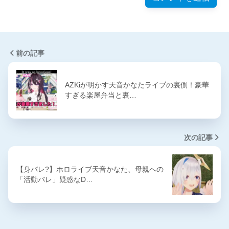
前の記事
AZKiが明かす天音かなたライブの裏側！豪華
すぎる楽屋弁当と裏…
次の記事
【身バレ?】ホロライブ天音かなた、母親への
「活動バレ」疑惑なD…