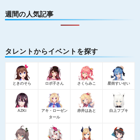
週間の人気記事
タレントからイベントを探す
ときのそら
ロボ子さん
さくらみこ
星街すいせい
AZKi
アキ・ローゼン
赤井はあと
白上フブキ
タール