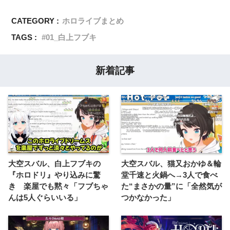
CATEGORY :
ホロライブまとめ
TAGS :
01_白上フブキ
新着記事
大空スバル、白上フブキの
大空スバル、猫又おかゆ＆輪
『ホロドリ』やり込みに驚
堂千速と火鍋へ→3人で食べ
き 楽屋でも黙々「フブちゃ
た“まさかの量”に「全然気が
んは5人ぐらいいる」
つかなかった」