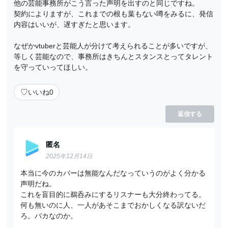
他の芸能事務所がこう言った声明を出すのと同じですね。
契約によりますが、これまでの根も葉もない噂をみるに、発信
内容はいいが、遅すぎたと思います。
なぜかvtuberと芸能人が分けて考えられることが多いですが、
等しく芸能なので、事務所はきちんとスタンスとってタレント
を守っていってほしい。
♡
いいね
0
返信する
匿名
2025年12月14日
本当に今のカバーは無能なんだなっていうのがよく分かる
声明だね。
これを盲目的に鵜呑みにするリスナーも大分終わってる。
何も無いのに人、一人があそこまでおかしくなる訳ないだ
ろ。バカなのか。