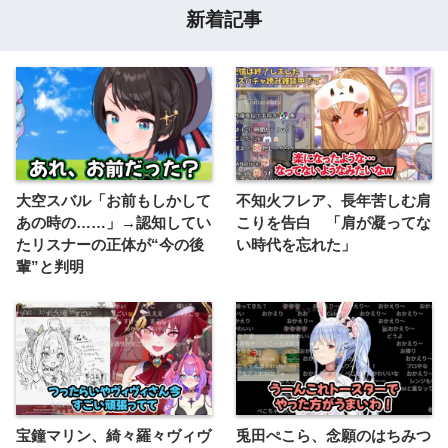
新着記事
大空スバル「お前もしかして
不知火フレア、長年苦しむ肩
あの時の……」→認知してい
こりを告白 「肩が凝ってな
たリスナーの正体が“今の後
い時代を忘れた」
輩”と判明
宝鐘マリン、綺々羅々ヴィヴ
兎田ぺこら、念願のはちみつ