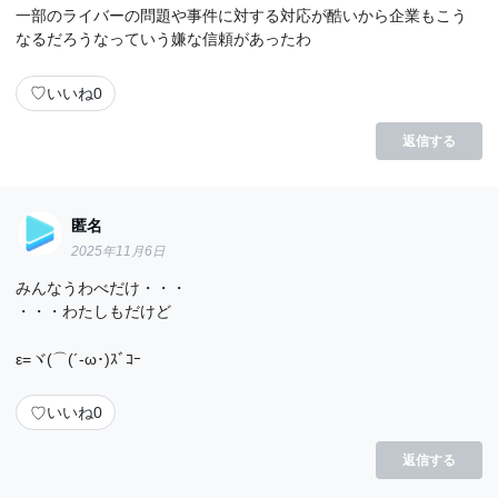
一部のライバーの問題や事件に対する対応が酷いから企業もこう
なるだろうなっていう嫌な信頼があったわ
♡
いいね
0
返信する
匿名
2025年11月6日
みんなうわべだけ・・・
・・・わたしもだけど
ε=ヾ(⌒(´-ω･)ｽﾞｺｰ
♡
いいね
0
返信する