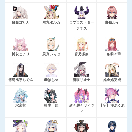
獅白ぼたん
尾丸ポルカ
ラプラス・ダー
鷹嶺ルイ
クネス
博衣こより
風真いろは
音乃瀬奏
一条莉々華
儒烏風亭らでん
轟はじめ
響咲リオナ
虎金妃笑虎
水宮枢
輪堂千速
綺々羅々ヴィヴ
【卒】 湊あくあ
ィ