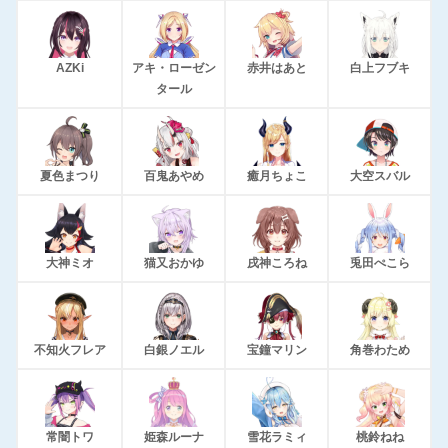
AZKi
アキ・ローゼン
赤井はあと
白上フブキ
タール
夏色まつり
百鬼あやめ
癒月ちょこ
大空スバル
大神ミオ
猫又おかゆ
戌神ころね
兎田ぺこら
不知火フレア
白銀ノエル
宝鐘マリン
角巻わため
常闇トワ
姫森ルーナ
雪花ラミィ
桃鈴ねね