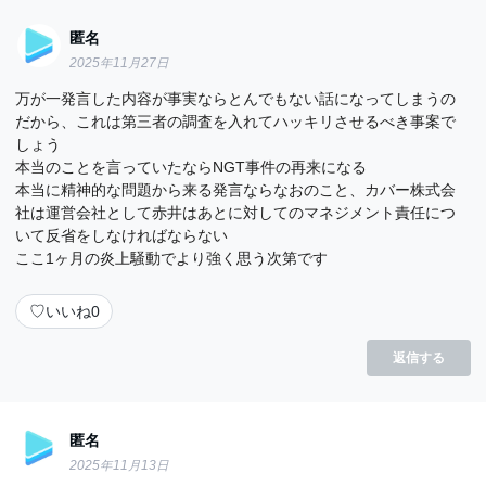
匿名
2025年11月27日
万が一発言した内容が事実ならとんでもない話になってしまうの
だから、これは第三者の調査を入れてハッキリさせるべき事案で
しょう
本当のことを言っていたならNGT事件の再来になる
本当に精神的な問題から来る発言ならなおのこと、カバー株式会
社は運営会社として赤井はあとに対してのマネジメント責任につ
いて反省をしなければならない
ここ1ヶ月の炎上騒動でより強く思う次第です
♡
いいね
0
返信する
匿名
2025年11月13日