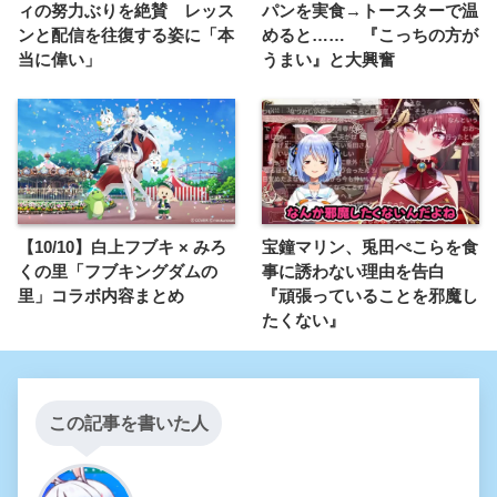
ィの努力ぶりを絶賛 レッス
パンを実食→トースターで温
ンと配信を往復する姿に「本
めると…… 『こっちの方が
当に偉い」
うまい』と大興奮
【10/10】白上フブキ × みろ
宝鐘マリン、兎田ぺこらを食
くの里「フブキングダムの
事に誘わない理由を告白
里」コラボ内容まとめ
『頑張っていることを邪魔し
たくない』
この記事を書いた人