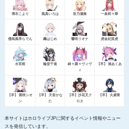
博衣こより
風真いろは
音乃瀬奏
一条莉々華
儒烏風亭らでん
轟はじめ
響咲リオナ
虎金妃笑虎
水宮枢
輪堂千速
綺々羅々ヴィヴ
【卒】 湊あくあ
ィ
【卒】 紫咲シオ
【卒】 天音かな
【卒】沙花叉ク
【卒】 火威青
ン
た
ロヱ
本サイトはホロライブJPに関するイベント情報やニュー
スを発信しています。