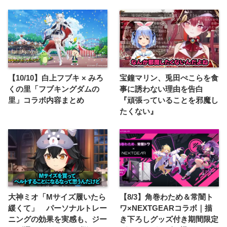
【10/10】白上フブキ × みろ
宝鐘マリン、兎田ぺこらを食
くの里「フブキングダムの
事に誘わない理由を告白
里」コラボ内容まとめ
『頑張っていることを邪魔し
たくない』
大神ミオ「Mサイズ履いたら
【8/3】角巻わため＆常闇ト
緩くて」 パーソナルトレー
ワ×NEXTGEARコラボ｜描
ニングの効果を実感も、ジー
き下ろしグッズ付き期間限定