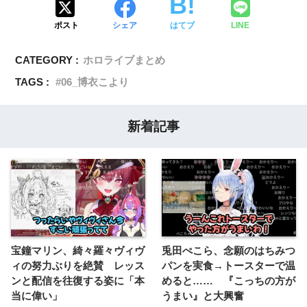
ポスト
シェア
はてブ
LINE
CATEGORY :
ホロライブまとめ
TAGS :
06_博衣こより
新着記事
宝鐘マリン、綺々羅々ヴィヴ
兎田ぺこら、念願のはちみつ
ィの努力ぶりを絶賛 レッス
パンを実食→トースターで温
ンと配信を往復する姿に「本
めると…… 『こっちの方が
当に偉い」
うまい』と大興奮