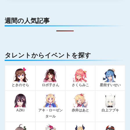
週間の人気記事
タレントからイベントを探す
ときのそら
ロボ子さん
さくらみこ
星街すいせい
AZKi
アキ・ローゼン
赤井はあと
白上フブキ
タール