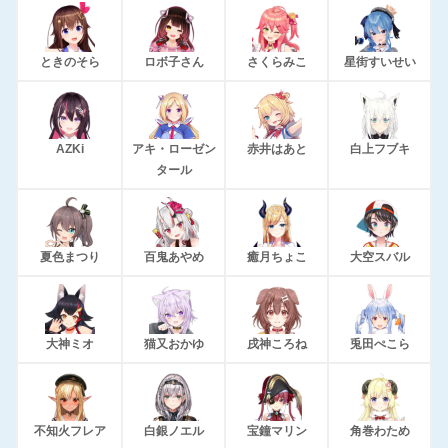
ときのそら
ロボ子さん
さくらみこ
星街すいせい
AZKi
アキ・ローゼン
赤井はあと
白上フブキ
タール
夏色まつり
百鬼あやめ
癒月ちょこ
大空スバル
大神ミオ
猫又おかゆ
戌神ころね
兎田ぺこら
不知火フレア
白銀ノエル
宝鐘マリン
角巻わため