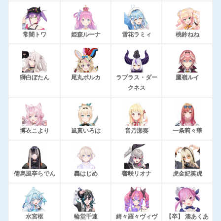
常闇トワ
姫森ルーナ
雪花ラミィ
桃鈴ねね
獅白ぼたん
尾丸ポルカ
ラプラス・ダー
鷹嶺ルイ
クネス
博衣こより
風真いろは
音乃瀬奏
一条莉々華
儒烏風亭らでん
轟はじめ
響咲リオナ
虎金妃笑虎
水宮枢
輪堂千速
綺々羅々ヴィヴ
【卒】 湊あくあ