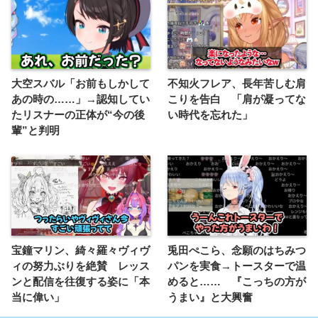
大空スバル「お前もしかして
不知火フレア、長年苦しむ肩
あの時の……」→認知してい
こりを告白 「肩が凝ってな
たリスナーの正体が“今の後
い時代を忘れた」
輩”と判明
宝鐘マリン、綺々羅々ヴィヴ
兎田ぺこら、念願のはちみつ
ィの努力ぶりを絶賛 レッス
パンを実食→トースターで温
ンと配信を往復する姿に「本
めると…… 『こっちの方が
当に偉い」
うまい』と大興奮