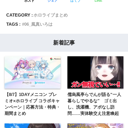
ポスト
シェア
はてブ
LINE
CATEGORY :
ホロライブまとめ
TAGS :
06_風真いろは
新着記事
【8/7】1DAYメニコン プレ
儒烏風亭らでんが語る“一人
ミオ×ホロライブ コラボキャ
暮らしでやるな” ゴミ出
ンペーン｜応募方法・特典・
し、洗濯機、アポなし訪
期間まとめ
問……実体験交え注意喚起