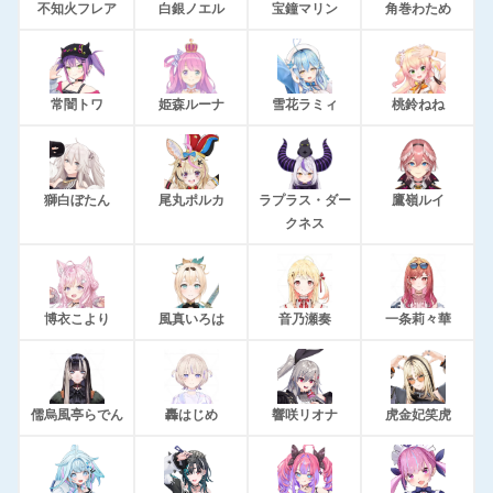
不知火フレア
白銀ノエル
宝鐘マリン
角巻わため
常闇トワ
姫森ルーナ
雪花ラミィ
桃鈴ねね
獅白ぼたん
尾丸ポルカ
ラプラス・ダー
鷹嶺ルイ
クネス
博衣こより
風真いろは
音乃瀬奏
一条莉々華
儒烏風亭らでん
轟はじめ
響咲リオナ
虎金妃笑虎