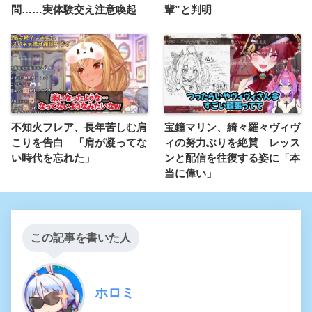
問……実体験交え注意喚起
輩”と判明
不知火フレア、長年苦しむ肩
宝鐘マリン、綺々羅々ヴィヴ
こりを告白 「肩が凝ってな
ィの努力ぶりを絶賛 レッス
い時代を忘れた」
ンと配信を往復する姿に「本
当に偉い」
この記事を書いた人
ホロミ