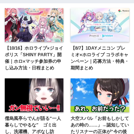
【10/16】ホロライブ×ジョイ
【8/7】1DAYメニコン プレ
ポリス「SHINY PARTY」開
ミオ×ホロライブ コラボキャ
催｜ホロ×マッチ参加券の申
ンペーン｜応募方法・特典・
し込み方法・日程まとめ
期間まとめ
儒烏風亭らでんが語る“一人
大空スバル「お前もしかして
暮らしでやるな” ゴミ出
あの時の……」→認知してい
し、洗濯機、アポなし訪
たリスナーの正体が“今の後