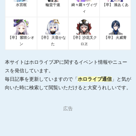
水宮枢
輪堂千速
綺々羅々ヴィヴ
【卒】 湊あくあ
ィ
【卒】 紫咲シオ
【卒】 天音かな
【卒】沙花叉ク
【卒】 火威青
ン
た
ロヱ
本サイトはホロライブJPに関するイベント情報やニュー
スを発信しています。
毎日記事を更新していますので「
ホロライブ通信
」と気が
向いた時に検索して閲覧いただけると大変うれしいです。
広告