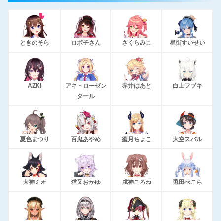
ときのそら
ロボ子さん
さくらみこ
星街すいせい
AZKi
アキ・ローゼン
赤井はあと
白上フブキ
タール
夏色まつり
百鬼あやめ
癒月ちょこ
大空スバル
大神ミオ
猫又おかゆ
戌神ころね
兎田ぺこら