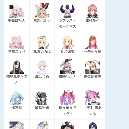
獅白ぼたん
尾丸ポルカ
ラプラス・
鷹嶺ルイ
ダークネス
博衣こより
風真いろは
音乃瀬奏
一条莉々華
儒烏風亭らで
轟はじめ
響咲リオナ
虎金妃笑虎
ん
水宮枢
輪堂千速
綺々羅々ヴ
【卒】 湊あ
ィヴィ
くあ