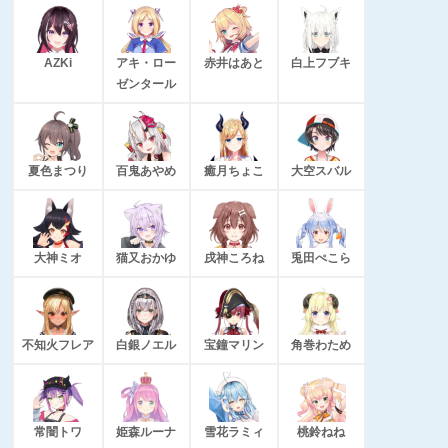
AZKi
アキ・ロー
赤井はあと
白上フブキ
ゼンタール
夏色まつり
百鬼あやめ
癒月ちょこ
大空スバル
大神ミオ
猫又おかゆ
戌神ころね
兎田ぺこら
不知火フレア
白銀ノエル
宝鐘マリン
角巻わため
常闇トワ
姫森ルーナ
雪花ラミィ
桃鈴ねね