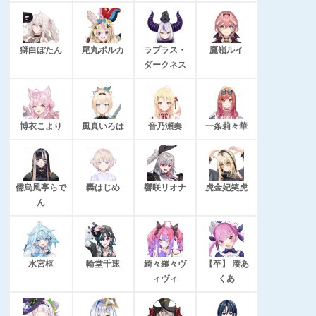
獅白ぼたん
尾丸ポルカ
ラプラス・
鷹嶺ルイ
ダークネス
博衣こより
風真いろは
音乃瀬奏
一条莉々華
儒烏風亭らで
轟はじめ
響咲リオナ
虎金妃笑虎
ん
水宮枢
輪堂千速
綺々羅々ヴ
【卒】 湊あ
ィヴィ
くあ