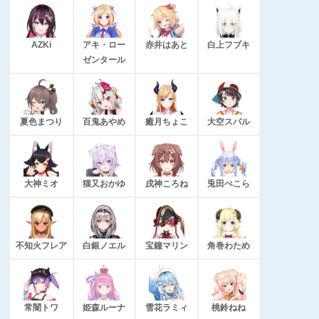
AZKi
アキ・ロー
赤井はあと
白上フブキ
ゼンタール
夏色まつり
百鬼あやめ
癒月ちょこ
大空スバル
大神ミオ
猫又おかゆ
戌神ころね
兎田ぺこら
不知火フレア
白銀ノエル
宝鐘マリン
角巻わため
常闇トワ
姫森ルーナ
雪花ラミィ
桃鈴ねね