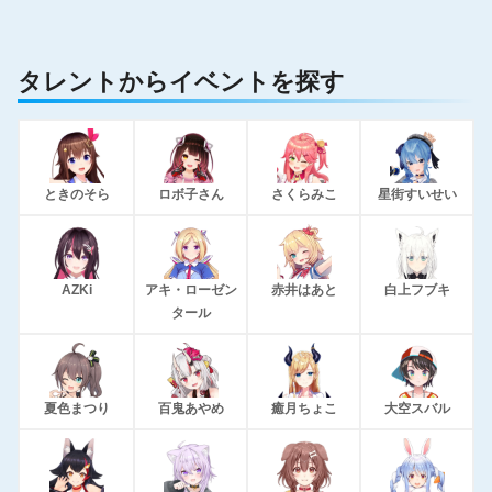
タレントからイベントを探す
ときのそら
ロボ子さん
さくらみこ
星街すいせい
AZKi
アキ・ローゼン
赤井はあと
白上フブキ
タール
夏色まつり
百鬼あやめ
癒月ちょこ
大空スバル