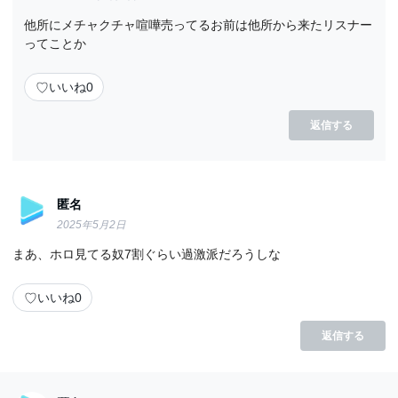
他所にメチャクチャ喧嘩売ってるお前は他所から来たリスナー
ってことか
♡
いいね
0
返信する
匿名
2025年5月2日
まあ、ホロ見てる奴7割ぐらい過激派だろうしな
♡
いいね
0
返信する