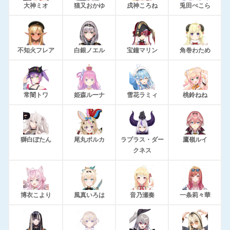
大神ミオ
猫又おかゆ
戌神ころね
兎田ぺこら
不知火フレア
白銀ノエル
宝鐘マリン
角巻わため
常闇トワ
姫森ルーナ
雪花ラミィ
桃鈴ねね
獅白ぼたん
尾丸ポルカ
ラプラス・ダー
鷹嶺ルイ
クネス
博衣こより
風真いろは
音乃瀬奏
一条莉々華