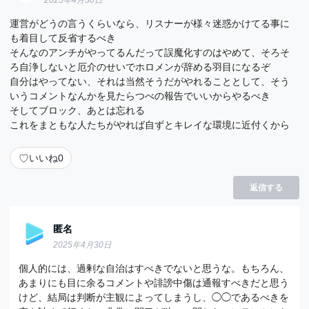
2025年4月30日
運営がどうの言うくらいなら、リスナーが様々迷惑かけてる事に
も着目して反省するべき
そんなのアンチがやってるんだって誤魔化すのはやめて、そろそ
ろ自浄しないと厄介のせいでホロメンが辞める羽目になるぞ
自分はやってない、それは当然そうだがやれることとして、そう
いうコメントなんかを見たらつべの報告でいいからやるべき
そしてブロック、あとは忘れる
これをまともな人たちがやれば自ずとキレイな環境に近付くから
♡
いいね
0
返信する
匿名
2025年4月30日
個人的には、過剰な自治はすべきでないと思うな。もちろん、
あまりにも目に余るコメントや誹謗中傷は通報すべきだと思う
けど、結局は判断が主観によってしまうし、◯◯であるべきを