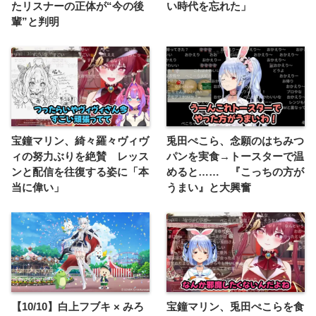
たリスナーの正体が“今の後
い時代を忘れた」
輩”と判明
宝鐘マリン、綺々羅々ヴィヴ
兎田ぺこら、念願のはちみつ
ィの努力ぶりを絶賛 レッス
パンを実食→トースターで温
ンと配信を往復する姿に「本
めると…… 『こっちの方が
当に偉い」
うまい』と大興奮
【10/10】白上フブキ × みろ
宝鐘マリン、兎田ぺこらを食