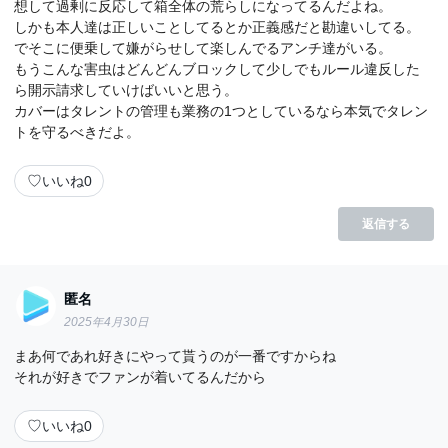
想して過剰に反応して箱全体の荒らしになってるんだよね。
しかも本人達は正しいことしてるとか正義感だと勘違いしてる。
でそこに便乗して嫌がらせして楽しんでるアンチ達がいる。
もうこんな害虫はどんどんブロックして少しでもルール違反した
ら開示請求していけばいいと思う。
カバーはタレントの管理も業務の1つとしているなら本気でタレン
トを守るべきだよ。
♡
いいね
0
返信する
匿名
2025年4月30日
まあ何であれ好きにやって貰うのが一番ですからね
それが好きでファンが着いてるんだから
♡
いいね
0