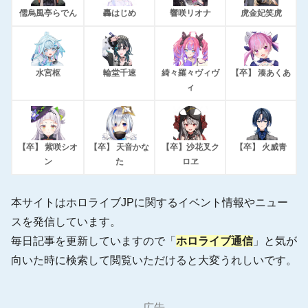
儒烏風亭らでん
轟はじめ
響咲リオナ
虎金妃笑虎
水宮枢
輪堂千速
綺々羅々ヴィヴ
【卒】 湊あくあ
ィ
【卒】 紫咲シオ
【卒】 天音かな
【卒】沙花叉ク
【卒】 火威青
ン
た
ロヱ
本サイトはホロライブJPに関するイベント情報やニュー
スを発信しています。
毎日記事を更新していますので「
ホロライブ通信
」と気が
向いた時に検索して閲覧いただけると大変うれしいです。
広告