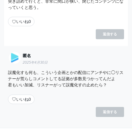
突き詰めて行くと、非常に間口が狭い、閉じたコンテンツにな
っていくと思う。
♡
いいね
0
返信する
匿名
2025年4月30日
誤魔化すも何も、こういう企画とかの配信にアンチやに◯リス
ナーが荒らしコメントしてる証拠が多数見つかってんだよ
君もいい加減、リスナーがって誤魔化すの止めたら？
♡
いいね
0
返信する