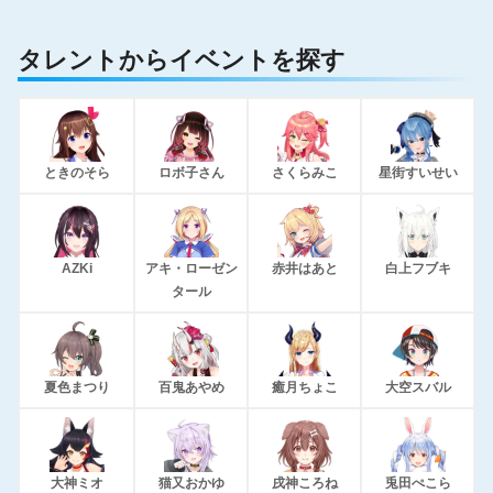
タレントからイベントを探す
ときのそら
ロボ子さん
さくらみこ
星街すいせい
AZKi
アキ・ローゼン
赤井はあと
白上フブキ
タール
夏色まつり
百鬼あやめ
癒月ちょこ
大空スバル
大神ミオ
猫又おかゆ
戌神ころね
兎田ぺこら