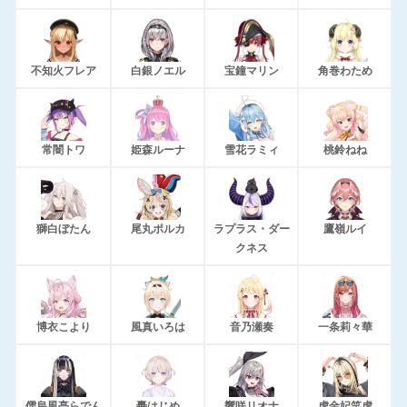
不知火フレア
白銀ノエル
宝鐘マリン
角巻わため
常闇トワ
姫森ルーナ
雪花ラミィ
桃鈴ねね
獅白ぼたん
尾丸ポルカ
ラプラス・ダー
鷹嶺ルイ
クネス
博衣こより
風真いろは
音乃瀬奏
一条莉々華
儒烏風亭らでん
轟はじめ
響咲リオナ
虎金妃笑虎