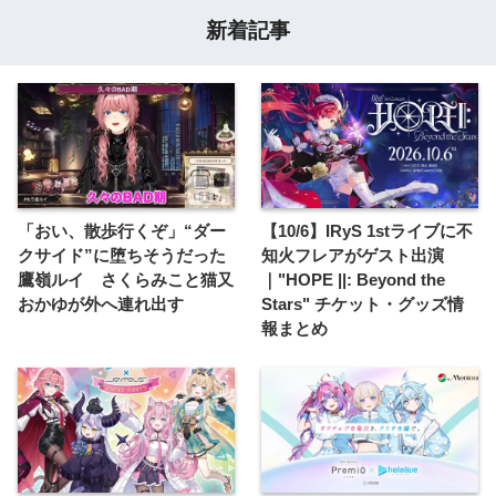
新着記事
「おい、散歩行くぞ」“ダー
【10/6】IRyS 1stライブに不
クサイド”に堕ちそうだった
知火フレアがゲスト出演
鷹嶺ルイ さくらみこと猫又
｜"HOPE ||: Beyond the
おかゆが外へ連れ出す
Stars" チケット・グッズ情
報まとめ