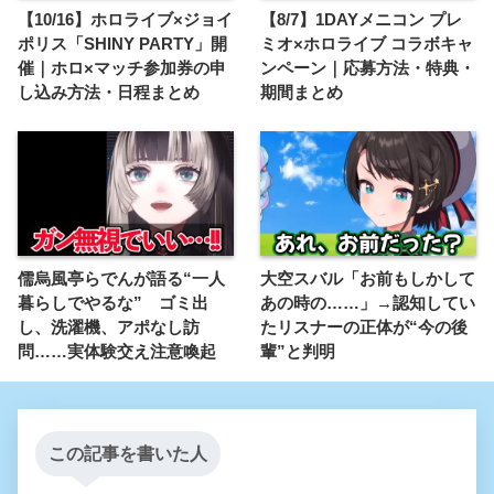
【10/16】ホロライブ×ジョイ
【8/7】1DAYメニコン プレ
ポリス「SHINY PARTY」開
ミオ×ホロライブ コラボキャ
催｜ホロ×マッチ参加券の申
ンペーン｜応募方法・特典・
し込み方法・日程まとめ
期間まとめ
儒烏風亭らでんが語る“一人
大空スバル「お前もしかして
暮らしでやるな” ゴミ出
あの時の……」→認知してい
し、洗濯機、アポなし訪
たリスナーの正体が“今の後
問……実体験交え注意喚起
輩”と判明
この記事を書いた人