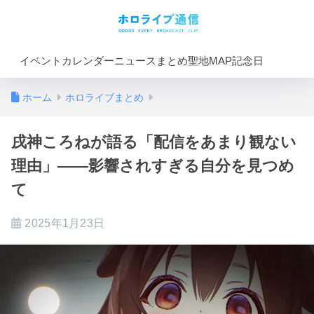
イベントカレンダー
ニュースまとめ
聖地MAP
記念日
ホーム
ホロライブまとめ
戌神ころねが語る「配信をあまり観ない
理由」――影響されすぎる自分を見つめ
て
2025年1月23日