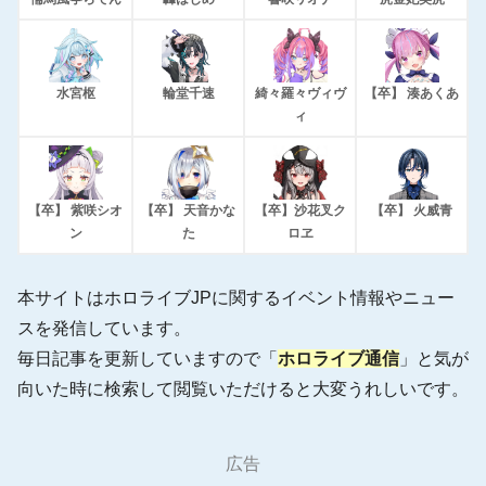
水宮枢
輪堂千速
綺々羅々ヴィヴ
【卒】 湊あくあ
ィ
【卒】 紫咲シオ
【卒】 天音かな
【卒】沙花叉ク
【卒】 火威青
ン
た
ロヱ
本サイトはホロライブJPに関するイベント情報やニュー
スを発信しています。
毎日記事を更新していますので「
ホロライブ通信
」と気が
向いた時に検索して閲覧いただけると大変うれしいです。
広告