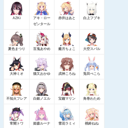
AZKi
アキ・ロー
赤井はあと
白上フブキ
ゼンタール
夏色まつり
百鬼あやめ
癒月ちょこ
大空スバル
大神ミオ
猫又おかゆ
戌神ころね
兎田ぺこら
不知火フレア
白銀ノエル
宝鐘マリン
角巻わため
常闇トワ
姫森ルーナ
雪花ラミィ
桃鈴ねね