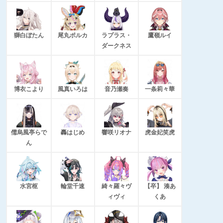
獅白ぼたん
尾丸ポルカ
ラプラス・
鷹嶺ルイ
ダークネス
博衣こより
風真いろは
音乃瀬奏
一条莉々華
儒烏風亭らで
轟はじめ
響咲リオナ
虎金妃笑虎
ん
水宮枢
輪堂千速
綺々羅々ヴ
【卒】 湊あ
ィヴィ
くあ