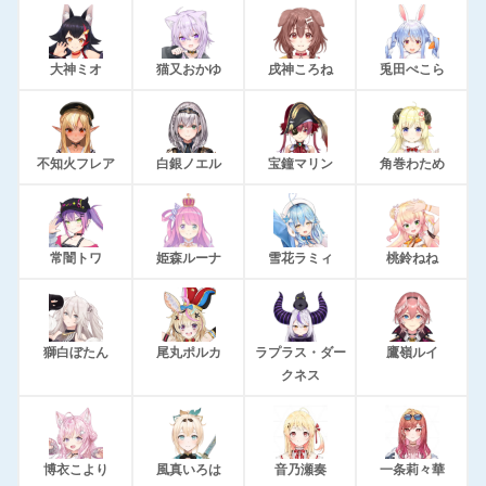
大神ミオ
猫又おかゆ
戌神ころね
兎田ぺこら
不知火フレア
白銀ノエル
宝鐘マリン
角巻わため
常闇トワ
姫森ルーナ
雪花ラミィ
桃鈴ねね
獅白ぼたん
尾丸ポルカ
ラプラス・ダー
鷹嶺ルイ
クネス
博衣こより
風真いろは
音乃瀬奏
一条莉々華