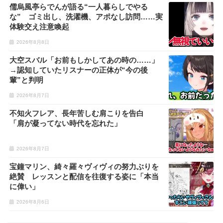
儒烏風亭らでんが語る“一人暮らしでやる
な” ゴミ出し、洗濯機、アポなし訪問……実
体験交え注意喚起
2026年8月8日
大空スバル「お前もしかしてあの時の……」
→認知していたリスナーの正体が“今の後
輩”と判明
2026年8月7日
不知火フレア、長年苦しむ肩こりを告白
「肩が凝ってない時代を忘れた」
2026年8月7日
宝鐘マリン、綺々羅々ヴィヴィの努力ぶりを
絶賛 レッスンと配信を往復する姿に「本当
に偉い」
2026年8月6日