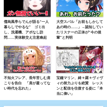
儒烏風亭らでんが語る“一人
大空スバル「お前もしかして
暮らしでやるな” ゴミ出
あの時の……」→認知してい
し、洗濯機、アポなし訪
たリスナーの正体が“今の後
問……実体験交え注意喚起
輩”と判明
不知火フレア、長年苦しむ肩
宝鐘マリン、綺々羅々ヴィヴ
こりを告白 「肩が凝ってな
ィの努力ぶりを絶賛 レッス
い時代を忘れた」
ンと配信を往復する姿に「本
当に偉い」