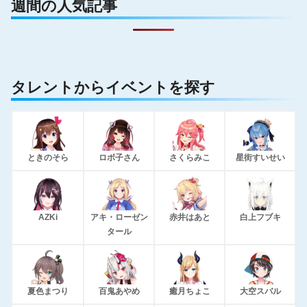
週間の人気記事
タレントからイベントを探す
ときのそら
ロボ子さん
さくらみこ
星街すいせい
AZKi
アキ・ローゼン
赤井はあと
白上フブキ
タール
夏色まつり
百鬼あやめ
癒月ちょこ
大空スバル