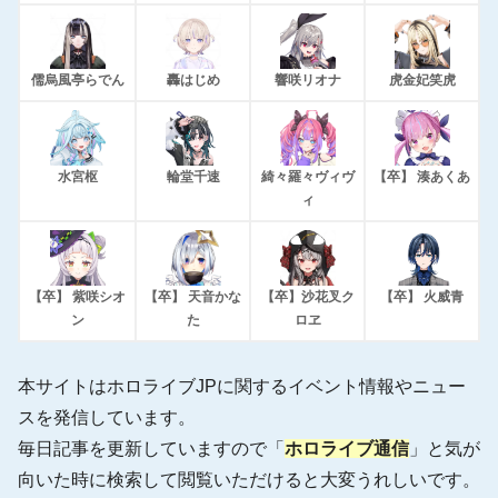
儒烏風亭らでん
轟はじめ
響咲リオナ
虎金妃笑虎
水宮枢
輪堂千速
綺々羅々ヴィヴ
【卒】 湊あくあ
ィ
【卒】 紫咲シオ
【卒】 天音かな
【卒】沙花叉ク
【卒】 火威青
ン
た
ロヱ
本サイトはホロライブJPに関するイベント情報やニュー
スを発信しています。
毎日記事を更新していますので「
ホロライブ通信
」と気が
向いた時に検索して閲覧いただけると大変うれしいです。