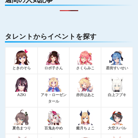
タレントからイベントを探す
ときのそら
ロボ子さん
さくらみこ
星街すいせい
AZKi
アキ・ローゼン
赤井はあと
白上フブキ
タール
夏色まつり
百鬼あやめ
癒月ちょこ
大空スバル