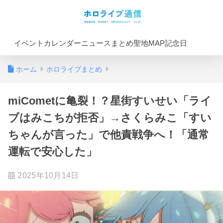
イベントカレンダー
ニュースまとめ
聖地MAP
記念日
ホーム
ホロライブまとめ
miCometに亀裂！？星街すいせい「ライ
ブはみこちが拒否」→さくらみこ「すい
ちゃんが言った」で他責戦争へ！「通常
運転で安心した」
2025年10月14日