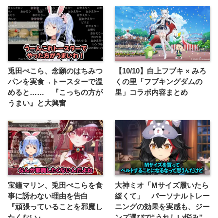
兎田ぺこら、念願のはちみつ
【10/10】白上フブキ × みろ
パンを実食→トースターで温
くの里「フブキングダムの
めると…… 『こっちの方が
里」コラボ内容まとめ
うまい』と大興奮
宝鐘マリン、兎田ぺこらを食
大神ミオ「Mサイズ履いたら
事に誘わない理由を告白
緩くて」 パーソナルトレー
『頑張っていることを邪魔し
ニングの効果を実感も、ジー
たくない』
ンズ選びで“うれしい悩み”