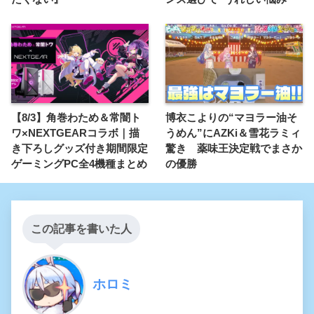
【8/3】角巻わため＆常闇ト
博衣こよりの“マヨラー油そ
ワ×NEXTGEARコラボ｜描
うめん”にAZKi＆雪花ラミィ
き下ろしグッズ付き期間限定
驚き 薬味王決定戦でまさか
ゲーミングPC全4機種まとめ
の優勝
この記事を書いた人
ホロミ