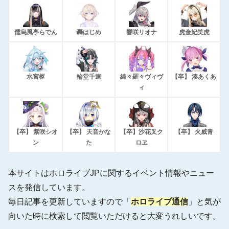
儒烏風亭らでん
轟はじめ
響咲リオナ
虎金妃笑虎
水宮枢
輪堂千速
綺々羅々ヴィヴ
【卒】 湊あくあ
ィ
【卒】 紫咲シオ
【卒】 天音かな
【卒】沙花叉ク
【卒】 火威青
ン
た
ロヱ
本サイトはホロライブJPに関するイベント情報やニュー
スを発信しています。
毎日記事を更新していますので「
ホロライブ通信
」と気が
向いた時に検索して閲覧いただけると大変うれしいです。