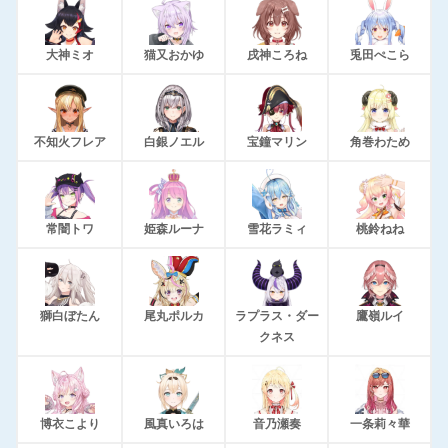
大神ミオ
猫又おかゆ
戌神ころね
兎田ぺこら
不知火フレア
白銀ノエル
宝鐘マリン
角巻わため
常闇トワ
姫森ルーナ
雪花ラミィ
桃鈴ねね
獅白ぼたん
尾丸ポルカ
ラプラス・ダー
鷹嶺ルイ
クネス
博衣こより
風真いろは
音乃瀬奏
一条莉々華