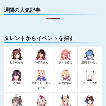
週間の人気記事
タレントからイベントを探す
ときのそら
ロボ子さん
さくらみこ
星街すいせい
AZKi
アキ・ローゼン
赤井はあと
白上フブキ
タール