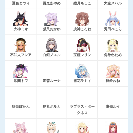
夏色まつり
百鬼あやめ
癒月ちょこ
大空スバル
大神ミオ
猫又おかゆ
戌神ころね
兎田ぺこら
不知火フレア
白銀ノエル
宝鐘マリン
角巻わため
常闇トワ
姫森ルーナ
雪花ラミィ
桃鈴ねね
獅白ぼたん
尾丸ポルカ
ラプラス・ダー
鷹嶺ルイ
クネス