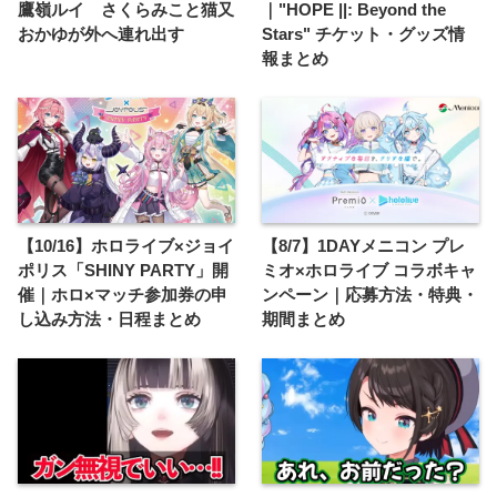
鷹嶺ルイ さくらみこと猫又
｜"HOPE ||: Beyond the
おかゆが外へ連れ出す
Stars" チケット・グッズ情
報まとめ
【10/16】ホロライブ×ジョイ
【8/7】1DAYメニコン プレ
ポリス「SHINY PARTY」開
ミオ×ホロライブ コラボキャ
催｜ホロ×マッチ参加券の申
ンペーン｜応募方法・特典・
し込み方法・日程まとめ
期間まとめ