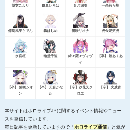
博衣こより
風真いろは
音乃瀬奏
一条莉々華
儒烏風亭らでん
轟はじめ
響咲リオナ
虎金妃笑虎
水宮枢
輪堂千速
綺々羅々ヴィヴ
【卒】 湊あくあ
ィ
【卒】 紫咲シオ
【卒】 天音かな
【卒】沙花叉ク
【卒】 火威青
ン
た
ロヱ
本サイトはホロライブJPに関するイベント情報やニュー
スを発信しています。
毎日記事を更新していますので「
ホロライブ通信
」と気が