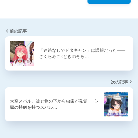
前の記事
「連絡なしでドタキャン」は誤解だった――
さくらみこ×ときのそら…
次の記事
大空スバル、被せ物の下から虫歯が発覚──心
臓の持病を持つスバル…