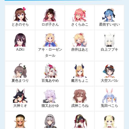
ときのそら
ロボ子さん
さくらみこ
星街すいせい
AZKi
アキ・ローゼン
赤井はあと
白上フブキ
タール
夏色まつり
百鬼あやめ
癒月ちょこ
大空スバル
大神ミオ
猫又おかゆ
戌神ころね
兎田ぺこら