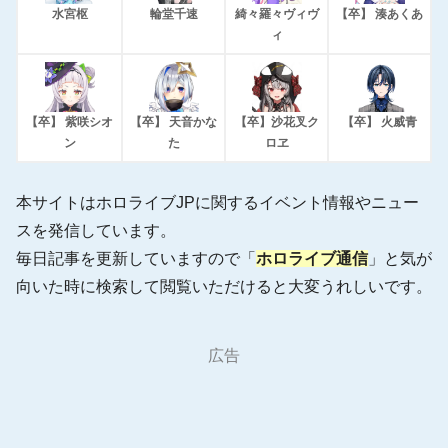
水宮枢
輪堂千速
綺々羅々ヴィヴ
【卒】 湊あくあ
ィ
【卒】 紫咲シオ
【卒】 天音かな
【卒】沙花叉ク
【卒】 火威青
ン
た
ロヱ
本サイトはホロライブJPに関するイベント情報やニュー
スを発信しています。
毎日記事を更新していますので「
ホロライブ通信
」と気が
向いた時に検索して閲覧いただけると大変うれしいです。
広告