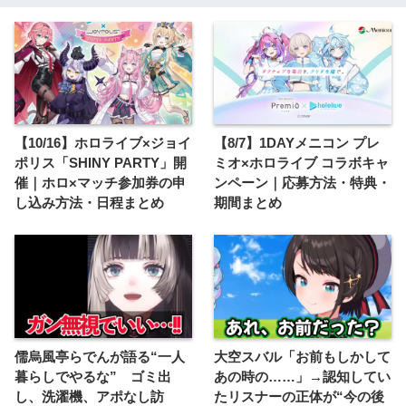
【10/16】ホロライブ×ジョイ
【8/7】1DAYメニコン プレ
ポリス「SHINY PARTY」開
ミオ×ホロライブ コラボキャ
催｜ホロ×マッチ参加券の申
ンペーン｜応募方法・特典・
し込み方法・日程まとめ
期間まとめ
儒烏風亭らでんが語る“一人
大空スバル「お前もしかして
暮らしでやるな” ゴミ出
あの時の……」→認知してい
し、洗濯機、アポなし訪
たリスナーの正体が“今の後