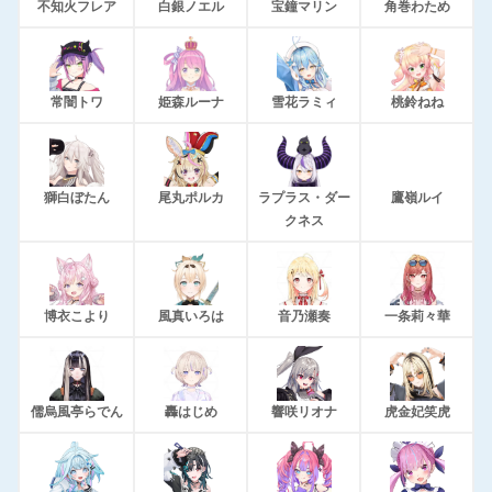
不知火フレア
白銀ノエル
宝鐘マリン
角巻わため
常闇トワ
姫森ルーナ
雪花ラミィ
桃鈴ねね
獅白ぼたん
尾丸ポルカ
ラプラス・ダー
鷹嶺ルイ
クネス
博衣こより
風真いろは
音乃瀬奏
一条莉々華
儒烏風亭らでん
轟はじめ
響咲リオナ
虎金妃笑虎