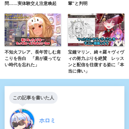
問……実体験交え注意喚起
輩”と判明
不知火フレア、長年苦しむ肩
宝鐘マリン、綺々羅々ヴィヴ
こりを告白 「肩が凝ってな
ィの努力ぶりを絶賛 レッス
い時代を忘れた」
ンと配信を往復する姿に「本
当に偉い」
この記事を書いた人
ホロミ