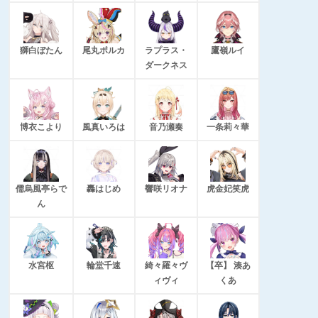
獅白ぼたん
尾丸ポルカ
ラプラス・
鷹嶺ルイ
ダークネス
博衣こより
風真いろは
音乃瀬奏
一条莉々華
儒烏風亭らで
轟はじめ
響咲リオナ
虎金妃笑虎
ん
水宮枢
輪堂千速
綺々羅々ヴ
【卒】 湊あ
ィヴィ
くあ