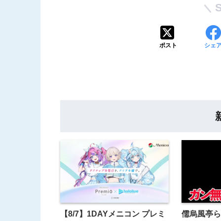
ポスト
シェ
【8/7】1DAYメニコン プレミ
儒烏風亭ら