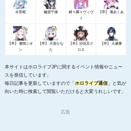
水宮枢
輪堂千速
綺々羅々ヴィヴ
【卒】 湊あくあ
ィ
【卒】 紫咲シオ
【卒】 天音かな
【卒】沙花叉ク
【卒】 火威青
ン
た
ロヱ
本サイトはホロライブJPに関するイベント情報やニュー
スを発信しています。
毎日記事を更新していますので「
ホロライブ通信
」と気が
向いた時に検索して閲覧いただけると大変うれしいです。
広告