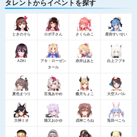
タレントからイベントを探す
ときのそら
ロボ子さん
さくらみこ
星街すいせい
AZKi
アキ・ローゼン
赤井はあと
白上フブキ
タール
夏色まつり
百鬼あやめ
癒月ちょこ
大空スバル
大神ミオ
猫又おかゆ
戌神ころね
兎田ぺこら