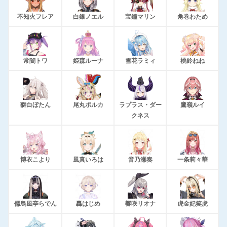
不知火フレア
白銀ノエル
宝鐘マリン
角巻わため
常闇トワ
姫森ルーナ
雪花ラミィ
桃鈴ねね
獅白ぼたん
尾丸ポルカ
ラプラス・ダー
鷹嶺ルイ
クネス
博衣こより
風真いろは
音乃瀬奏
一条莉々華
儒烏風亭らでん
轟はじめ
響咲リオナ
虎金妃笑虎