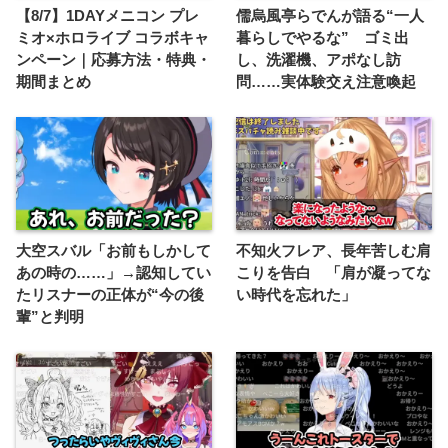
【8/7】1DAYメニコン プレ
儒烏風亭らでんが語る“一人
ミオ×ホロライブ コラボキャ
暮らしでやるな” ゴミ出
ンペーン｜応募方法・特典・
し、洗濯機、アポなし訪
期間まとめ
問……実体験交え注意喚起
大空スバル「お前もしかして
不知火フレア、長年苦しむ肩
あの時の……」→認知してい
こりを告白 「肩が凝ってな
たリスナーの正体が“今の後
い時代を忘れた」
輩”と判明