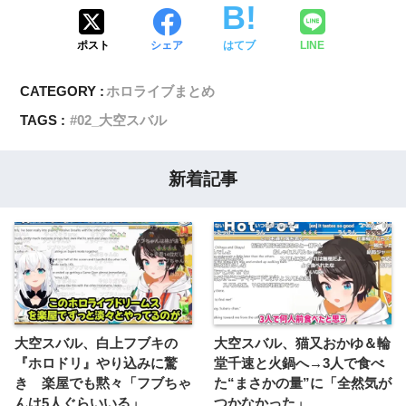
ポスト
シェア
はてブ
LINE
CATEGORY :
ホロライブまとめ
TAGS :
02_大空スバル
新着記事
大空スバル、白上フブキの
大空スバル、猫又おかゆ＆輪
『ホロドリ』やり込みに驚
堂千速と火鍋へ→3人で食べ
き 楽屋でも黙々「フブちゃ
た“まさかの量”に「全然気が
んは5人ぐらいいる」
つかなかった」