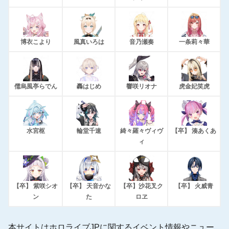
博衣こより
風真いろは
音乃瀬奏
一条莉々華
儒烏風亭らでん
轟はじめ
響咲リオナ
虎金妃笑虎
水宮枢
輪堂千速
綺々羅々ヴィヴ
【卒】 湊あくあ
ィ
【卒】 紫咲シオ
【卒】 天音かな
【卒】沙花叉ク
【卒】 火威青
ン
た
ロヱ
本サイトはホロライブJPに関するイベント情報やニュー