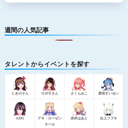
週間の人気記事
タレントからイベントを探す
ときのそら
ロボ子さん
さくらみこ
星街すいせい
AZKi
アキ・ローゼン
赤井はあと
白上フブキ
タール