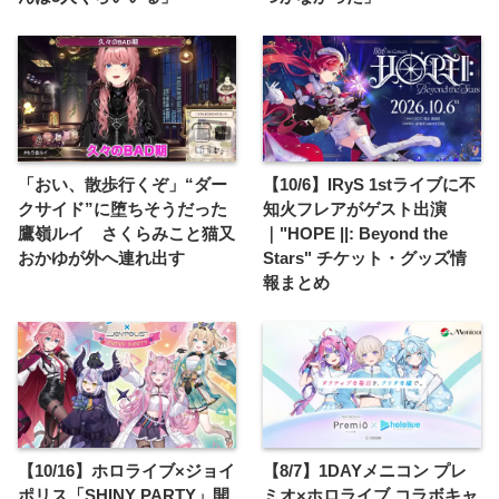
「おい、散歩行くぞ」“ダー
【10/6】IRyS 1stライブに不
クサイド”に堕ちそうだった
知火フレアがゲスト出演
鷹嶺ルイ さくらみこと猫又
｜"HOPE ||: Beyond the
おかゆが外へ連れ出す
Stars" チケット・グッズ情
報まとめ
【10/16】ホロライブ×ジョイ
【8/7】1DAYメニコン プレ
ポリス「SHINY PARTY」開
ミオ×ホロライブ コラボキャ