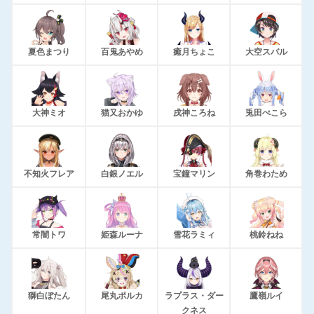
夏色まつり
百鬼あやめ
癒月ちょこ
大空スバル
大神ミオ
猫又おかゆ
戌神ころね
兎田ぺこら
不知火フレア
白銀ノエル
宝鐘マリン
角巻わため
常闇トワ
姫森ルーナ
雪花ラミィ
桃鈴ねね
獅白ぼたん
尾丸ポルカ
ラプラス・ダー
鷹嶺ルイ
クネス