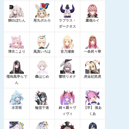
獅白ぼたん
尾丸ポルカ
ラプラス・
鷹嶺ルイ
ダークネス
博衣こより
風真いろは
音乃瀬奏
一条莉々華
儒烏風亭らで
轟はじめ
響咲リオナ
虎金妃笑虎
ん
水宮枢
輪堂千速
綺々羅々ヴ
【卒】 湊あ
ィヴィ
くあ