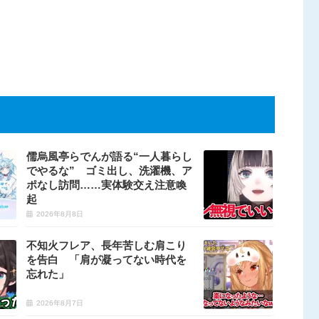
儒烏風亭らでんが語る“一人暮らし
でやるな” ゴミ出し、洗濯機、ア
ポなし訪問……実体験交え注意喚
起
2026年8月8日
不知火フレア、長年苦しむ肩こり
を告白 「肩が凝ってない時代を
忘れた」
2026年8月7日