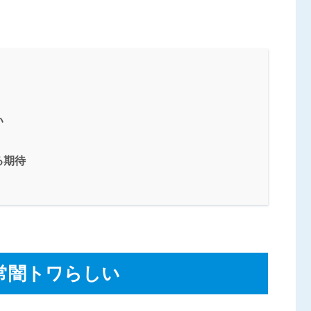
い
る期待
常闇トワらしい