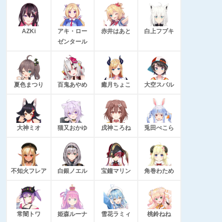
AZKi
アキ・ロー
赤井はあと
白上フブキ
ゼンタール
夏色まつり
百鬼あやめ
癒月ちょこ
大空スバル
大神ミオ
猫又おかゆ
戌神ころね
兎田ぺこら
不知火フレア
白銀ノエル
宝鐘マリン
角巻わため
常闇トワ
姫森ルーナ
雪花ラミィ
桃鈴ねね