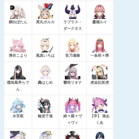
獅白ぼたん
尾丸ポルカ
ラプラス・
鷹嶺ルイ
ダークネス
博衣こより
風真いろは
音乃瀬奏
一条莉々華
儒烏風亭らで
轟はじめ
響咲リオナ
虎金妃笑虎
ん
水宮枢
輪堂千速
綺々羅々ヴ
【卒】 湊あ
ィヴィ
くあ