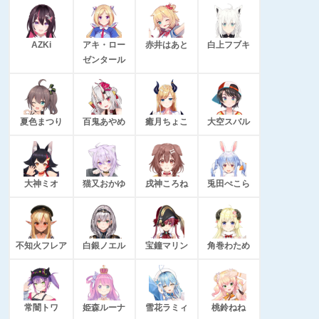
AZKi
アキ・ロー
赤井はあと
白上フブキ
ゼンタール
夏色まつり
百鬼あやめ
癒月ちょこ
大空スバル
大神ミオ
猫又おかゆ
戌神ころね
兎田ぺこら
不知火フレア
白銀ノエル
宝鐘マリン
角巻わため
常闇トワ
姫森ルーナ
雪花ラミィ
桃鈴ねね