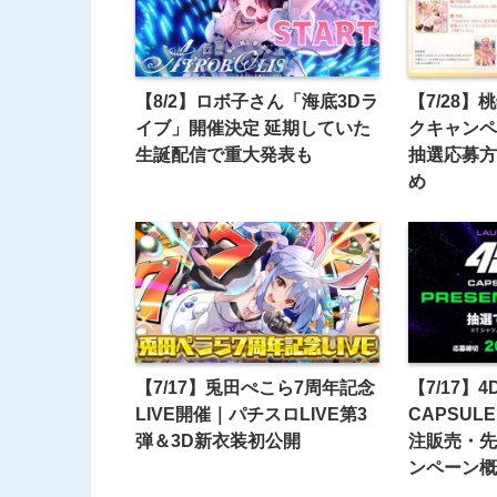
【8/2】ロボ子さん「海底3Dラ
【7/28】
イブ」開催決定 延期していた
クキャンペ
生誕配信で重大発表も
抽選応募方
め
【7/17】兎田ぺこら7周年記念
【7/17】4
LIVE開催｜パチスロLIVE第3
CAPSULE
弾＆3D新衣装初公開
注販売・先
ンペーン概