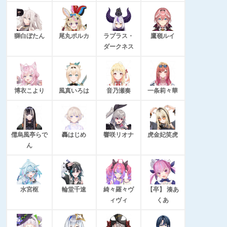
獅白ぼたん
尾丸ポルカ
ラプラス・
鷹嶺ルイ
ダークネス
博衣こより
風真いろは
音乃瀬奏
一条莉々華
儒烏風亭らで
轟はじめ
響咲リオナ
虎金妃笑虎
ん
水宮枢
輪堂千速
綺々羅々ヴ
【卒】 湊あ
ィヴィ
くあ