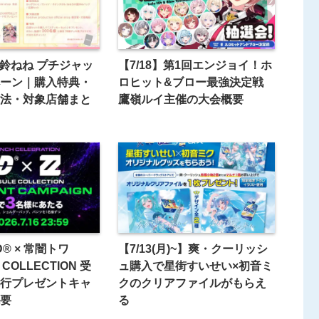
桃鈴ねね プチジャッ
【7/18】第1回エンジョイ！ホ
ーン｜購入特典・
ロヒット&ブロー最強決定戦
法・対象店舗まと
鷹嶺ルイ主催の大会概要
D® × 常闇トワ
【7/13(月)~】爽・クーリッシ
 COLLECTION 受
ュ購入で星街すいせい×初音ミ
行プレゼントキャ
クのクリアファイルがもらえ
要
る