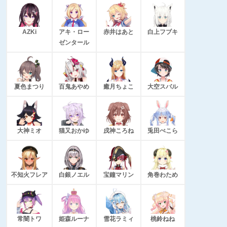
AZKi
アキ・ロー
赤井はあと
白上フブキ
ゼンタール
夏色まつり
百鬼あやめ
癒月ちょこ
大空スバル
大神ミオ
猫又おかゆ
戌神ころね
兎田ぺこら
不知火フレア
白銀ノエル
宝鐘マリン
角巻わため
常闇トワ
姫森ルーナ
雪花ラミィ
桃鈴ねね