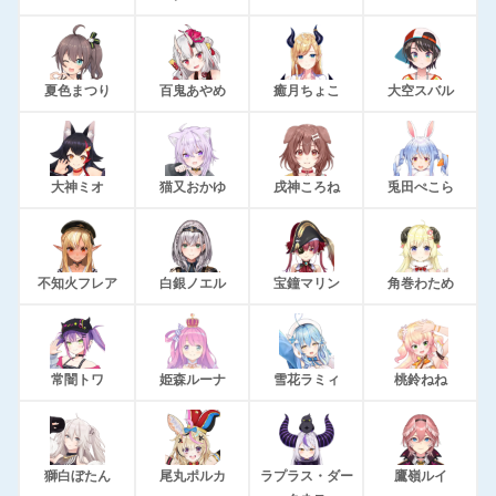
夏色まつり
百鬼あやめ
癒月ちょこ
大空スバル
大神ミオ
猫又おかゆ
戌神ころね
兎田ぺこら
不知火フレア
白銀ノエル
宝鐘マリン
角巻わため
常闇トワ
姫森ルーナ
雪花ラミィ
桃鈴ねね
獅白ぼたん
尾丸ポルカ
ラプラス・ダー
鷹嶺ルイ