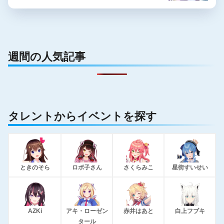
週間の人気記事
タレントからイベントを探す
ときのそら
ロボ子さん
さくらみこ
星街すいせい
AZKi
アキ・ローゼン
赤井はあと
白上フブキ
タール