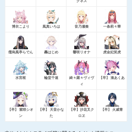
クネス
博衣こより
風真いろは
音乃瀬奏
一条莉々華
儒烏風亭らでん
轟はじめ
響咲リオナ
虎金妃笑虎
水宮枢
輪堂千速
綺々羅々ヴィヴ
【卒】 湊あくあ
ィ
【卒】 紫咲シオ
【卒】 天音かな
【卒】沙花叉ク
【卒】 火威青
ン
た
ロヱ