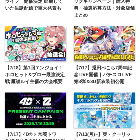
ライブ」開催決定 延期して
ックキャンペーン｜購入特
いた生誕配信で重大発表も
典・抽選応募方法・対象店舗
まとめ
【7/18】第1回エンジョイ！
【7/17】兎田ぺこら7周年記
ホロヒット&ブロー最強決定
念LIVE開催｜パチスロLIVE
戦 鷹嶺ルイ主催の大会概要
第3弾＆3D新衣装初公開
【7/17】4D® × 常闇トワ
【7/13(月)~】爽・クーリッ