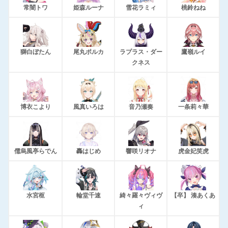
常闇トワ
姫森ルーナ
雪花ラミィ
桃鈴ねね
獅白ぼたん
尾丸ポルカ
ラプラス・ダー
鷹嶺ルイ
クネス
博衣こより
風真いろは
音乃瀬奏
一条莉々華
儒烏風亭らでん
轟はじめ
響咲リオナ
虎金妃笑虎
水宮枢
輪堂千速
綺々羅々ヴィヴ
【卒】 湊あくあ
ィ