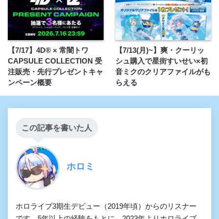
【7/17】4D® × 常闇トワ
【7/13(月)~】爽・クーリッ
CAPSULE COLLECTION 受
シュ購入で星街すいせい×初
注販売・先行プレゼントキャ
音ミクのクリアファイルがも
ンペーン概要
らえる
この記事を書いた人
ホロミ
ホロライブ3期生デビュー（2019年頃）からのリスナー
です。5年以上の経験をもとに、2023年よりホロライブ