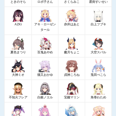
ときのそら
ロボ子さん
さくらみこ
星街すいせい
AZKi
アキ・ローゼン
赤井はあと
白上フブキ
タール
夏色まつり
百鬼あやめ
癒月ちょこ
大空スバル
大神ミオ
猫又おかゆ
戌神ころね
兎田ぺこら
不知火フレア
白銀ノエル
宝鐘マリン
角巻わため