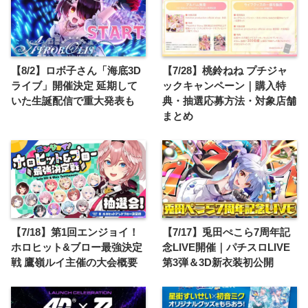
【8/2】ロボ子さん「海底3D
【7/28】桃鈴ねね プチジャ
ライブ」開催決定 延期して
ックキャンペーン｜購入特
いた生誕配信で重大発表も
典・抽選応募方法・対象店舗
まとめ
【7/18】第1回エンジョイ！
【7/17】兎田ぺこら7周年記
ホロヒット&ブロー最強決定
念LIVE開催｜パチスロLIVE
戦 鷹嶺ルイ主催の大会概要
第3弾＆3D新衣装初公開