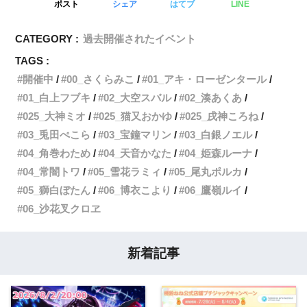
ポスト
シェア
はてブ
LINE
CATEGORY :
過去開催されたイベント
TAGS :
開催中
00_さくらみこ
01_アキ・ローゼンタール
01_白上フブキ
02_大空スバル
02_湊あくあ
025_大神ミオ
025_猫又おかゆ
025_戌神ころね
03_兎田ぺこら
03_宝鐘マリン
03_白銀ノエル
04_角巻わため
04_天音かなた
04_姫森ルーナ
04_常闇トワ
05_雪花ラミィ
05_尾丸ポルカ
05_獅白ぼたん
06_博衣こより
06_鷹嶺ルイ
06_沙花叉クロヱ
新着記事