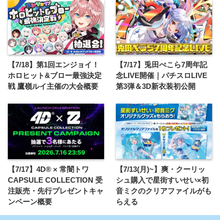
【7/18】第1回エンジョイ！
【7/17】兎田ぺこら7周年記
ホロヒット&ブロー最強決定
念LIVE開催｜パチスロLIVE
戦 鷹嶺ルイ主催の大会概要
第3弾＆3D新衣装初公開
【7/17】4D® × 常闇トワ
【7/13(月)~】爽・クーリッ
CAPSULE COLLECTION 受
シュ購入で星街すいせい×初
注販売・先行プレゼントキャ
音ミクのクリアファイルがも
ンペーン概要
らえる