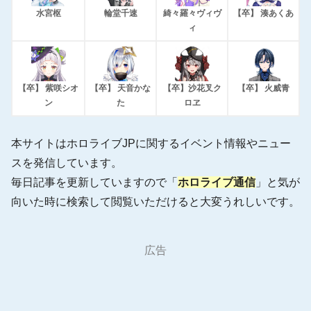
水宮枢
輪堂千速
綺々羅々ヴィヴ
【卒】 湊あくあ
ィ
【卒】 紫咲シオ
【卒】 天音かな
【卒】沙花叉ク
【卒】 火威青
ン
た
ロヱ
本サイトはホロライブJPに関するイベント情報やニュー
スを発信しています。
毎日記事を更新していますので「
ホロライブ通信
」と気が
向いた時に検索して閲覧いただけると大変うれしいです。
広告