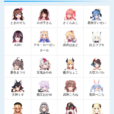
ときのそら
ロボ子さん
さくらみこ
星街すいせい
AZKi
アキ・ローゼン
赤井はあと
白上フブキ
タール
夏色まつり
百鬼あやめ
癒月ちょこ
大空スバル
大神ミオ
猫又おかゆ
戌神ころね
兎田ぺこら