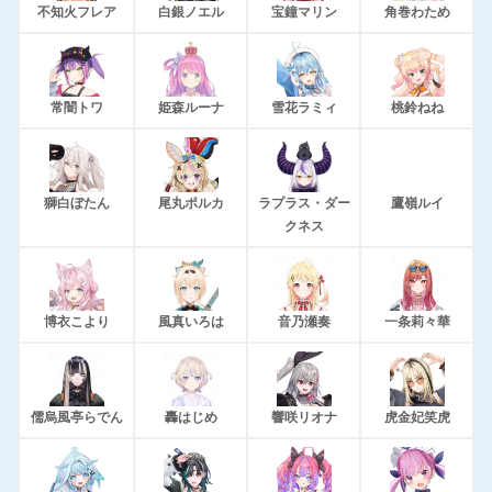
不知火フレア
白銀ノエル
宝鐘マリン
角巻わため
常闇トワ
姫森ルーナ
雪花ラミィ
桃鈴ねね
獅白ぼたん
尾丸ポルカ
ラプラス・ダー
鷹嶺ルイ
クネス
博衣こより
風真いろは
音乃瀬奏
一条莉々華
儒烏風亭らでん
轟はじめ
響咲リオナ
虎金妃笑虎