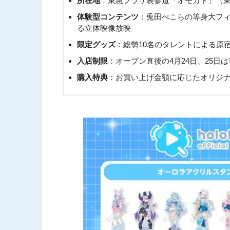
所在地
：東急プラザ表参道「オモカド」（東京
体験型コンテンツ
：兎田ぺこらの等身大フ
る立体映像放映
限定グッズ
：総勢10名のタレントによる原
入店制限
：オープン直後の4月24日、25日は事前予
購入特典
：お買い上げ金額に応じたオリジ