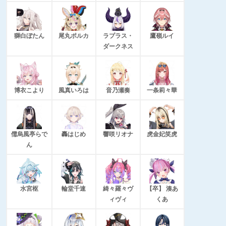
獅白ぼたん
尾丸ポルカ
ラプラス・
鷹嶺ルイ
ダークネス
博衣こより
風真いろは
音乃瀬奏
一条莉々華
儒烏風亭らで
轟はじめ
響咲リオナ
虎金妃笑虎
ん
水宮枢
輪堂千速
綺々羅々ヴ
【卒】 湊あ
ィヴィ
くあ