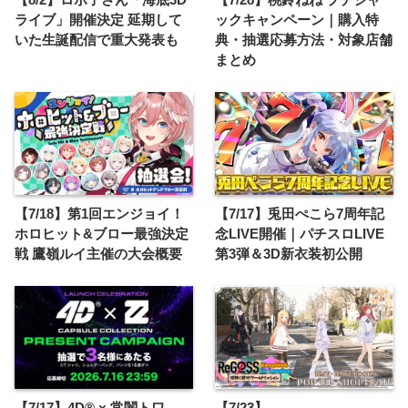
ライブ」開催決定 延期して
ックキャンペーン｜購入特
いた生誕配信で重大発表も
典・抽選応募方法・対象店舗
まとめ
【7/18】第1回エンジョイ！
【7/17】兎田ぺこら7周年記
ホロヒット&ブロー最強決定
念LIVE開催｜パチスロLIVE
戦 鷹嶺ルイ主催の大会概要
第3弾＆3D新衣装初公開
【7/17】4D® × 常闇トワ
【7/23】