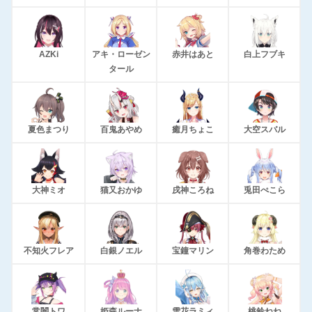
AZKi
アキ・ローゼン
赤井はあと
白上フブキ
タール
夏色まつり
百鬼あやめ
癒月ちょこ
大空スバル
大神ミオ
猫又おかゆ
戌神ころね
兎田ぺこら
不知火フレア
白銀ノエル
宝鐘マリン
角巻わため
常闇トワ
姫森ルーナ
雪花ラミィ
桃鈴ねね