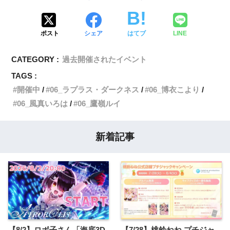
ポスト
シェア
はてブ
LINE
CATEGORY :
過去開催されたイベント
TAGS :
開催中
06_ラプラス・ダークネス
06_博衣こより
06_風真いろは
06_鷹嶺ルイ
新着記事
【8/2】ロボ子さん「海底3D
【7/28】桃鈴ねね プチジャ