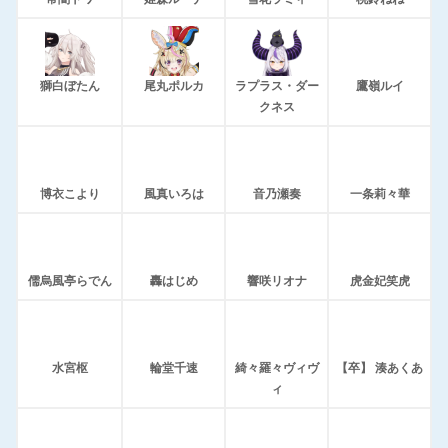
獅白ぼたん
尾丸ポルカ
ラプラス・ダー
鷹嶺ルイ
クネス
博衣こより
風真いろは
音乃瀬奏
一条莉々華
儒烏風亭らでん
轟はじめ
響咲リオナ
虎金妃笑虎
水宮枢
輪堂千速
綺々羅々ヴィヴ
【卒】 湊あくあ
ィ