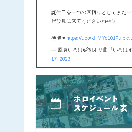
誕生日を一つの区切りとしてまた一
ぜひ見に来てくださいね👀✨
待機▼
https://t.co/kHMYc101Fu
pic
— 風真いろは🍃初オリ曲『いろはすてっ
17, 2023