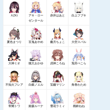
AZKi
アキ・ロー
赤井はあと
白上フブキ
ゼンタール
夏色まつり
百鬼あやめ
癒月ちょこ
大空スバル
大神ミオ
猫又おかゆ
戌神ころね
兎田ぺこら
不知火フレア
白銀ノエル
宝鐘マリン
角巻わため
常闇トワ
姫森ルーナ
雪花ラミィ
桃鈴ねね