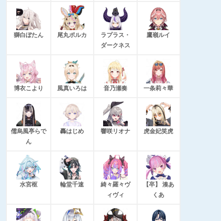
獅白ぼたん
尾丸ポルカ
ラプラス・
鷹嶺ルイ
ダークネス
博衣こより
風真いろは
音乃瀬奏
一条莉々華
儒烏風亭らで
轟はじめ
響咲リオナ
虎金妃笑虎
ん
水宮枢
輪堂千速
綺々羅々ヴ
【卒】 湊あ
ィヴィ
くあ