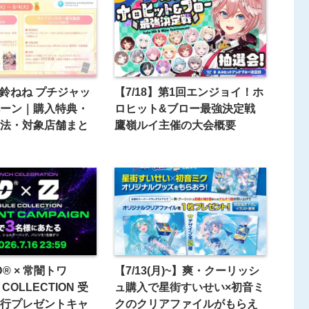
桃鈴ねね プチジャッ
【7/18】第1回エンジョイ！ホ
ーン｜購入特典・
ロヒット&ブロー最強決定戦
法・対象店舗まと
鷹嶺ルイ主催の大会概要
D® × 常闇トワ
【7/13(月)~】爽・クーリッシ
 COLLECTION 受
ュ購入で星街すいせい×初音ミ
行プレゼントキャ
クのクリアファイルがもらえ