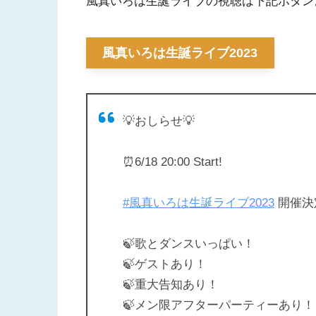
風真いろは生誕ライブの視聴は下記ボタン
風真いろは生誕ライブ2023
💡おしらせ💡
⏰6/18 20:00 Start!
#風真いろは生誕ライブ2023
開催決
🍃歌とダンスいっぱい！
🍃ゲストあり！
🍃重大告知あり！
🍃メン限アフターパーティーあり！