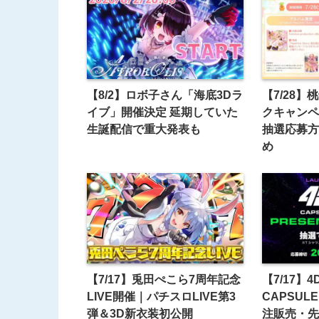
【8/2】ロボ子さん「海底3Dラ
【7/28】
イブ」開催決定 延期していた
クキャンペ
生誕配信で重大発表も
抽選応募方
め
【7/17】兎田ぺこら7周年記念
【7/17】4
LIVE開催｜パチスロLIVE第3
CAPSULE
弾＆3D新衣装初公開
注販売・先