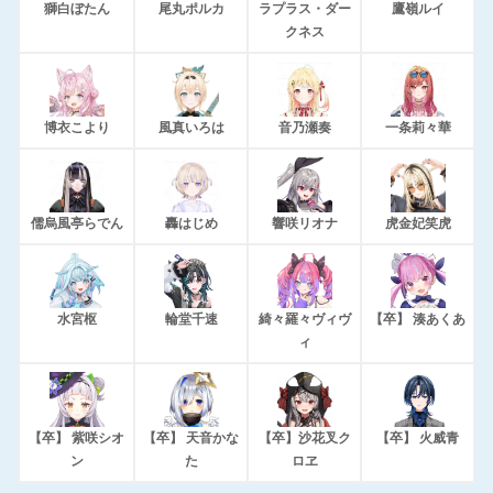
獅白ぼたん
尾丸ポルカ
ラプラス・ダー
鷹嶺ルイ
クネス
博衣こより
風真いろは
音乃瀬奏
一条莉々華
儒烏風亭らでん
轟はじめ
響咲リオナ
虎金妃笑虎
水宮枢
輪堂千速
綺々羅々ヴィヴ
【卒】 湊あくあ
ィ
【卒】 紫咲シオ
【卒】 天音かな
【卒】沙花叉ク
【卒】 火威青
ン
た
ロヱ