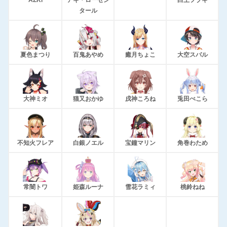
AZKi
アキ・ローゼン
白上フブキ
タール
夏色まつり
百鬼あやめ
癒月ちょこ
大空スバル
大神ミオ
猫又おかゆ
戌神ころね
兎田ぺこら
不知火フレア
白銀ノエル
宝鐘マリン
角巻わため
常闇トワ
姫森ルーナ
雪花ラミィ
桃鈴ねね