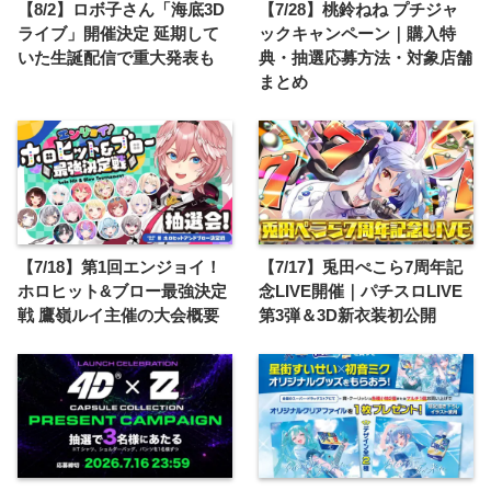
【8/2】ロボ子さん「海底3D
【7/28】桃鈴ねね プチジャ
ライブ」開催決定 延期して
ックキャンペーン｜購入特
いた生誕配信で重大発表も
典・抽選応募方法・対象店舗
まとめ
【7/18】第1回エンジョイ！
【7/17】兎田ぺこら7周年記
ホロヒット&ブロー最強決定
念LIVE開催｜パチスロLIVE
戦 鷹嶺ルイ主催の大会概要
第3弾＆3D新衣装初公開