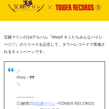
宝鐘マリンの1stアルバム『Ahoy!! キミたちみんなパイレ
ーツ♡』のリリースを記念して、タワーレコードで実施さ
れるキャンペーンです。
／
Ahoy～❣️❣️
＼
————–
🏴‍☠️解禁🏴‍☠️
#宝鐘マリン
×TOWER RECORDS