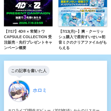
【7/17】4D® × 常闇トワ
【7/13(月)~】爽・クーリッ
CAPSULE COLLECTION 受
シュ購入で星街すいせい×初
注販売・先行プレゼントキャ
音ミクのクリアファイルがも
ンペーン概要
らえる
この記事を書いた人
ホロミ
ホロライブ3期生デビュー（2019年頃）からのリスナー