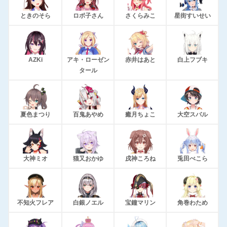
ときのそら
ロボ子さん
さくらみこ
星街すいせい
AZKi
アキ・ローゼン
赤井はあと
白上フブキ
タール
夏色まつり
百鬼あやめ
癒月ちょこ
大空スバル
大神ミオ
猫又おかゆ
戌神ころね
兎田ぺこら
不知火フレア
白銀ノエル
宝鐘マリン
角巻わため