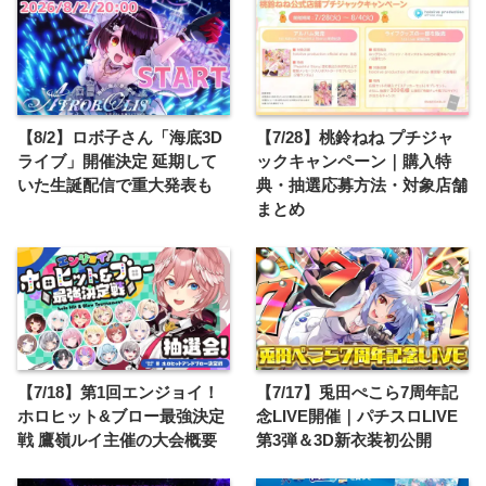
【8/2】ロボ子さん「海底3D
【7/28】桃鈴ねね プチジャ
ライブ」開催決定 延期して
ックキャンペーン｜購入特
いた生誕配信で重大発表も
典・抽選応募方法・対象店舗
まとめ
【7/18】第1回エンジョイ！
【7/17】兎田ぺこら7周年記
ホロヒット&ブロー最強決定
念LIVE開催｜パチスロLIVE
戦 鷹嶺ルイ主催の大会概要
第3弾＆3D新衣装初公開