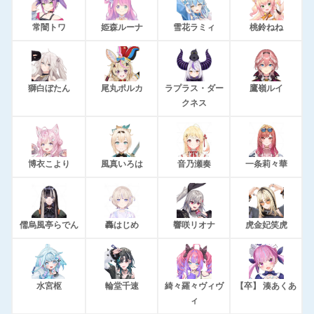
常闇トワ
姫森ルーナ
雪花ラミィ
桃鈴ねね
獅白ぼたん
尾丸ポルカ
ラプラス・ダー
鷹嶺ルイ
クネス
博衣こより
風真いろは
音乃瀬奏
一条莉々華
儒烏風亭らでん
轟はじめ
響咲リオナ
虎金妃笑虎
水宮枢
輪堂千速
綺々羅々ヴィヴ
【卒】 湊あくあ
ィ