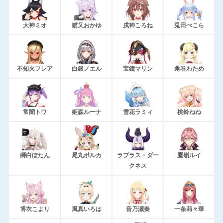
大神ミオ
猫又おかゆ
戌神ころね
兎田ぺこら
不知火フレア
白銀ノエル
宝鐘マリン
角巻わため
常闇トワ
姫森ルーナ
雪花ラミィ
桃鈴ねね
獅白ぼたん
尾丸ポルカ
ラプラス・ダー
鷹嶺ルイ
クネス
博衣こより
風真いろは
音乃瀬奏
一条莉々華