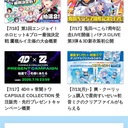
【7/18】第1回エンジョイ！
【7/17】兎田ぺこら7周年記
ホロヒット&ブロー最強決定
念LIVE開催｜パチスロLIVE
戦 鷹嶺ルイ主催の大会概要
第3弾＆3D新衣装初公開
【7/17】4D® × 常闇トワ
【7/13(月)~】爽・クーリッ
CAPSULE COLLECTION 受
シュ購入で星街すいせい×初
注販売・先行プレゼントキャ
音ミクのクリアファイルがも
ンペーン概要
らえる