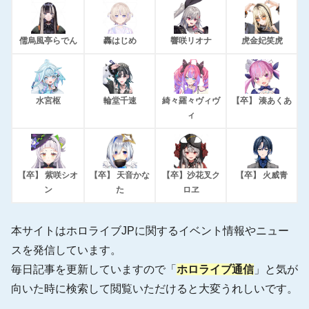
儒烏風亭らでん
轟はじめ
響咲リオナ
虎金妃笑虎
水宮枢
輪堂千速
綺々羅々ヴィヴ
【卒】 湊あくあ
ィ
【卒】 紫咲シオ
【卒】 天音かな
【卒】沙花叉ク
【卒】 火威青
ン
た
ロヱ
本サイトはホロライブJPに関するイベント情報やニュー
スを発信しています。
毎日記事を更新していますので「
ホロライブ通信
」と気が
向いた時に検索して閲覧いただけると大変うれしいです。