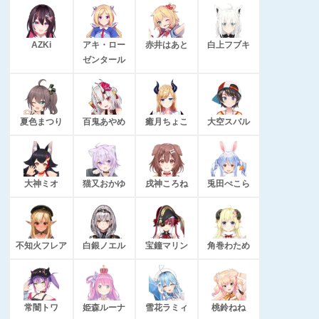
AZKi
アキ・ロー
赤井はあと
白上フブキ
ゼンタール
夏色まつり
百鬼あやめ
癒月ちょこ
大空スバル
大神ミオ
猫又おかゆ
戌神ころね
兎田ぺこら
不知火フレア
白銀ノエル
宝鐘マリン
角巻わため
常闇トワ
姫森ルーナ
雪花ラミィ
桃鈴ねね