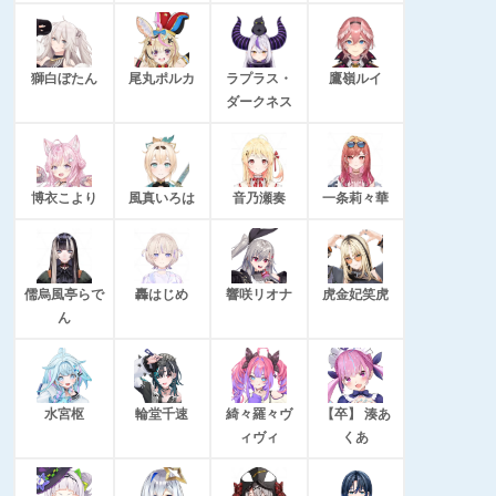
獅白ぼたん
尾丸ポルカ
ラプラス・
鷹嶺ルイ
ダークネス
博衣こより
風真いろは
音乃瀬奏
一条莉々華
儒烏風亭らで
轟はじめ
響咲リオナ
虎金妃笑虎
ん
水宮枢
輪堂千速
綺々羅々ヴ
【卒】 湊あ
ィヴィ
くあ