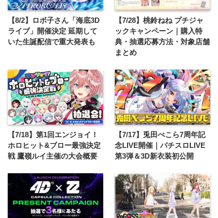
【8/2】ロボ子さん「海底3D
【7/28】桃鈴ねね プチジャ
ライブ」開催決定 延期して
ックキャンペーン｜購入特
いた生誕配信で重大発表も
典・抽選応募方法・対象店舗
まとめ
【7/18】第1回エンジョイ！
【7/17】兎田ぺこら7周年記
ホロヒット&ブロー最強決定
念LIVE開催｜パチスロLIVE
戦 鷹嶺ルイ主催の大会概要
第3弾＆3D新衣装初公開