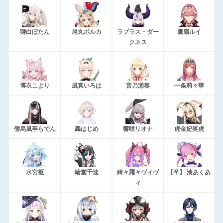
獅白ぼたん
尾丸ポルカ
ラプラス・ダー
鷹嶺ルイ
クネス
博衣こより
風真いろは
音乃瀬奏
一条莉々華
儒烏風亭らでん
轟はじめ
響咲リオナ
虎金妃笑虎
水宮枢
輪堂千速
綺々羅々ヴィヴ
【卒】 湊あくあ
ィ