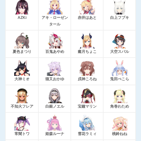
AZKi
アキ・ローゼン
赤井はあと
白上フブキ
タール
夏色まつり
百鬼あやめ
癒月ちょこ
大空スバル
大神ミオ
猫又おかゆ
戌神ころね
兎田ぺこら
不知火フレア
白銀ノエル
宝鐘マリン
角巻わため
常闇トワ
姫森ルーナ
雪花ラミィ
桃鈴ねね