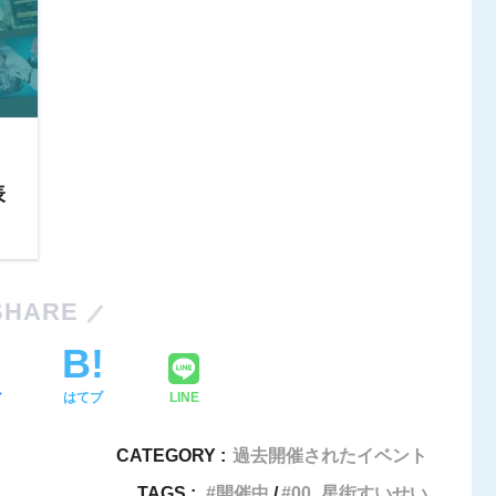
表
SHARE
ア
はてブ
LINE
CATEGORY :
過去開催されたイベント
TAGS :
開催中
00_星街すいせい