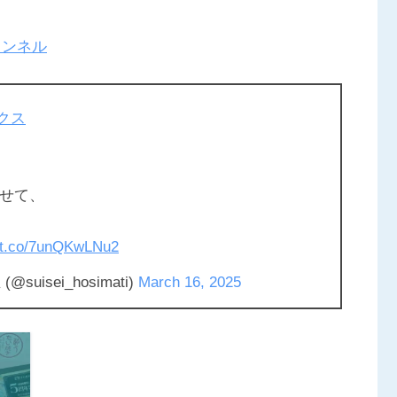
ャンネル
クス
わせて、
//t.co/7unQKwLNu2
isei_hosimati)
March 16, 2025