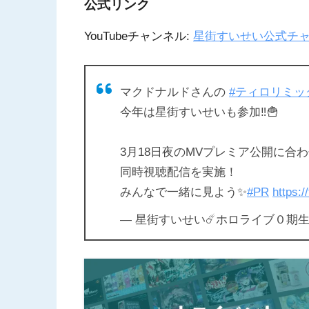
公式リンク
YouTubeチャンネル:
星街すいせい公式チ
マクドナルドさんの
#ティロリミッ
今年は星街すいせいも参加‼🍟
3月18日夜のMVプレミア公開に合
同時視聴配信を実施！
みんなで一緒に見よう✨
#PR
https:
— 星街すいせい☄️ホロライブ０期生 (@su