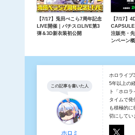
【7/17】兎田ぺこら7周年記念
【7/17】4
LIVE開催｜パチスロLIVE第3
CAPSULE
弾＆3D新衣装初公開
注販売・先
ンペーン概
ホロライブ
5年以上の
この記事を書いた人
ト「ホロラ
タイムで発
も積極的に
切にしてい
ホロミ