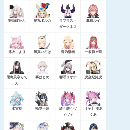
獅白ぼたん
尾丸ポルカ
ラプラス・
鷹嶺ルイ
ダークネス
博衣こより
風真いろは
音乃瀬奏
一条莉々華
儒烏風亭らで
轟はじめ
響咲リオナ
虎金妃笑虎
ん
水宮枢
輪堂千速
綺々羅々ヴ
【卒】 湊あ
ィヴィ
くあ