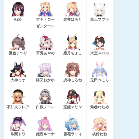
AZKi
アキ・ロー
赤井はあと
白上フブキ
ゼンタール
夏色まつり
百鬼あやめ
癒月ちょこ
大空スバル
大神ミオ
猫又おかゆ
戌神ころね
兎田ぺこら
不知火フレア
白銀ノエル
宝鐘マリン
角巻わため
常闇トワ
姫森ルーナ
雪花ラミィ
桃鈴ねね