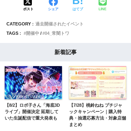
ポスト
シェア
はてブ
LINE
CATEGORY :
過去開催されたイベント
TAGS :
開催中
04_常闇トワ
新着記事
【8/2】ロボ子さん「海底3D
【7/28】桃鈴ねね プチジャ
ライブ」開催決定 延期して
ックキャンペーン｜購入特
いた生誕配信で重大発表も
典・抽選応募方法・対象店舗
まとめ