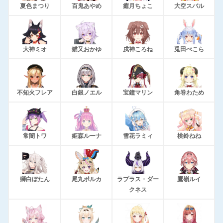
夏色まつり
百鬼あやめ
癒月ちょこ
大空スバル
大神ミオ
猫又おかゆ
戌神ころね
兎田ぺこら
不知火フレア
白銀ノエル
宝鐘マリン
角巻わため
常闇トワ
姫森ルーナ
雪花ラミィ
桃鈴ねね
獅白ぼたん
尾丸ポルカ
ラプラス・ダー
鷹嶺ルイ
クネス