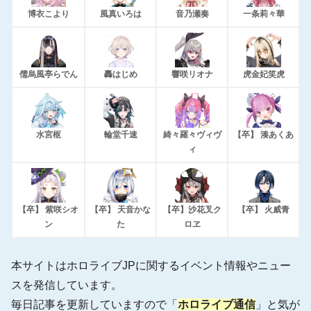
博衣こより
風真いろは
音乃瀬奏
一条莉々華
儒烏風亭らでん
轟はじめ
響咲リオナ
虎金妃笑虎
水宮枢
輪堂千速
綺々羅々ヴィヴ
【卒】 湊あくあ
ィ
【卒】 紫咲シオ
【卒】 天音かな
【卒】沙花叉ク
【卒】 火威青
ン
た
ロヱ
本サイトはホロライブJPに関するイベント情報やニュー
スを発信しています。
毎日記事を更新していますので「
ホロライブ通信
」と気が