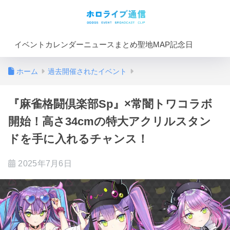
イベントカレンダー
ニュースまとめ
聖地MAP
記念日
ホーム
過去開催されたイベント
『麻雀格闘倶楽部Sp』×常闇トワコラボ
開始！高さ34cmの特大アクリルスタン
ドを手に入れるチャンス！
2025年7月6日