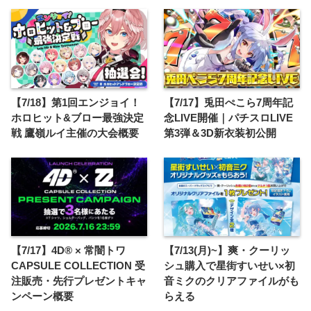
【7/18】第1回エンジョイ！
【7/17】兎田ぺこら7周年記
ホロヒット&ブロー最強決定
念LIVE開催｜パチスロLIVE
戦 鷹嶺ルイ主催の大会概要
第3弾＆3D新衣装初公開
【7/17】4D® × 常闇トワ
【7/13(月)~】爽・クーリッ
CAPSULE COLLECTION 受
シュ購入で星街すいせい×初
注販売・先行プレゼントキャ
音ミクのクリアファイルがも
ンペーン概要
らえる