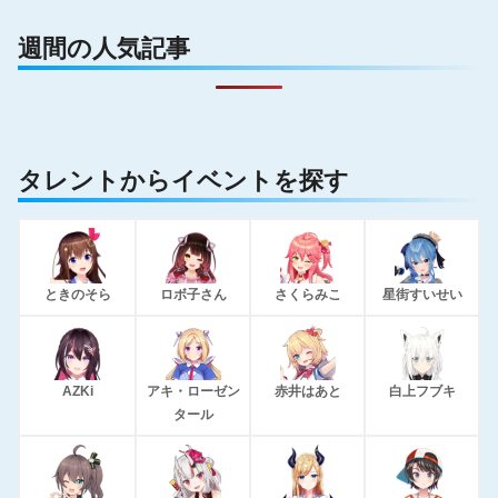
週間の人気記事
タレントからイベントを探す
ときのそら
ロボ子さん
さくらみこ
星街すいせい
AZKi
アキ・ローゼン
赤井はあと
白上フブキ
タール