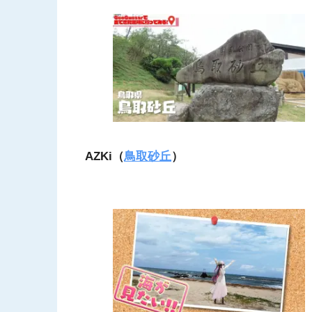
AZKi（
鳥取砂丘
）