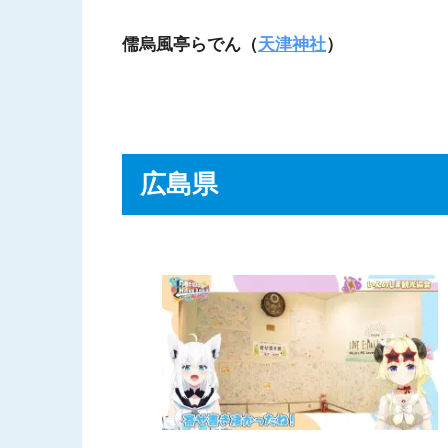
儒烏風亭らでん（
天津神社
）
広島県