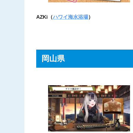
AZKi（
ハワイ海水浴場
）
岡山県