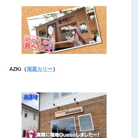
AZKi（
湖屋カリー
）