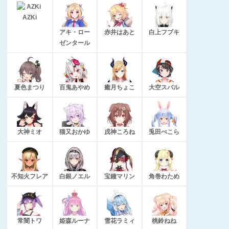
AZKi
アキ・ロー
赤井はあと
白上フブキ
ゼンタール
夏色まつり
百鬼あやめ
癒月ちょこ
大空スバル
大神ミオ
猫又おかゆ
戌神ころね
兎田ぺこら
不知火フレア
白銀ノエル
宝鐘マリン
角巻わため
常闇トワ
姫森ルーナ
雪花ラミィ
桃鈴ねね