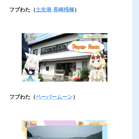
フブわた（
土生港 長崎桟橋
）
フブわた（
ペーパームーン
）