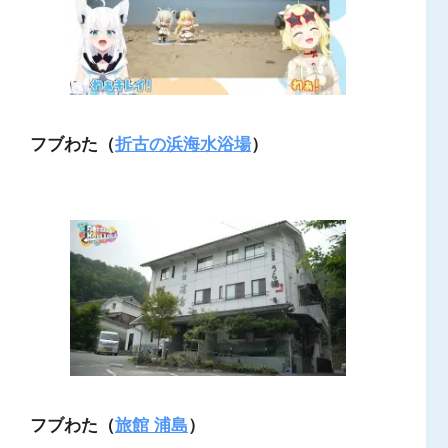
フブ
わた（
折古の浜海水浴場
）
フブ
わた（
旅館 浦島
）