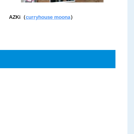
AZKi（
curryhouse moona
）