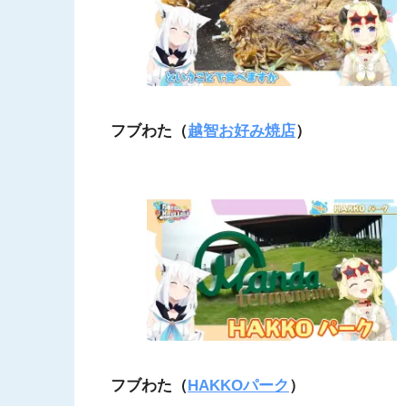
フブわた（
越智お好み焼店
）
フブわた（
HAKKOパーク
）