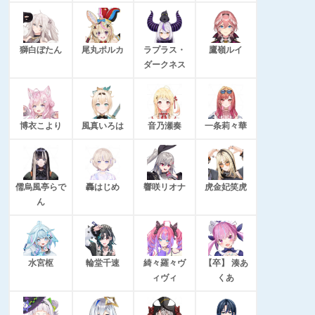
獅白ぼたん
尾丸ポルカ
ラプラス・
鷹嶺ルイ
ダークネス
博衣こより
風真いろは
音乃瀬奏
一条莉々華
儒烏風亭らで
轟はじめ
響咲リオナ
虎金妃笑虎
ん
水宮枢
輪堂千速
綺々羅々ヴ
【卒】 湊あ
ィヴィ
くあ