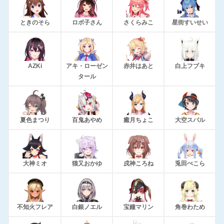
ときのそら
ロボ子さん
さくらみこ
星街すいせい
AZKi
アキ・ローゼン
赤井はあと
白上フブキ
タール
夏色まつり
百鬼あやめ
癒月ちょこ
大空スバル
大神ミオ
猫又おかゆ
戌神ころね
兎田ぺこら
不知火フレア
白銀ノエル
宝鐘マリン
角巻わため