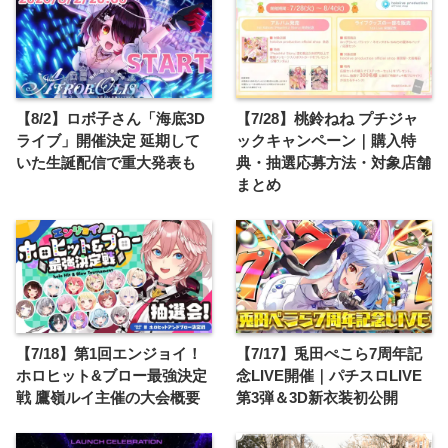
【8/2】ロボ子さん「海底3D
【7/28】桃鈴ねね プチジャ
ライブ」開催決定 延期して
ックキャンペーン｜購入特
いた生誕配信で重大発表も
典・抽選応募方法・対象店舗
まとめ
【7/18】第1回エンジョイ！
【7/17】兎田ぺこら7周年記
ホロヒット&ブロー最強決定
念LIVE開催｜パチスロLIVE
戦 鷹嶺ルイ主催の大会概要
第3弾＆3D新衣装初公開