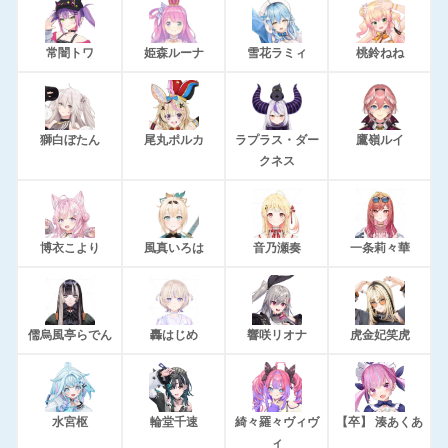
常闇トワ
姫森ルーナ
雪花ラミィ
桃鈴ねね
獅白ぼたん
尾丸ポルカ
ラプラス・ダー
鷹嶺ルイ
クネス
博衣こより
風真いろは
音乃瀬奏
一条莉々華
儒烏風亭らでん
轟はじめ
響咲リオナ
虎金妃笑虎
水宮枢
輪堂千速
綺々羅々ヴィヴ
【卒】 湊あくあ
ィ