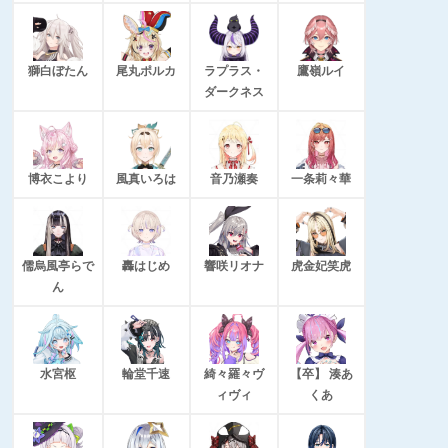
獅白ぼたん
尾丸ポルカ
ラプラス・
鷹嶺ルイ
ダークネス
博衣こより
風真いろは
音乃瀬奏
一条莉々華
儒烏風亭らで
轟はじめ
響咲リオナ
虎金妃笑虎
ん
水宮枢
輪堂千速
綺々羅々ヴ
【卒】 湊あ
ィヴィ
くあ