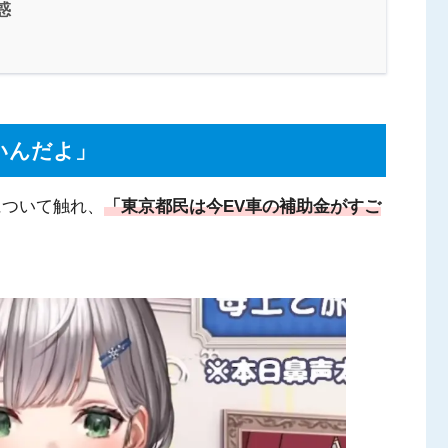
惑
いんだよ」
について触れ、
「東京都民は今EV車の補助金がすご