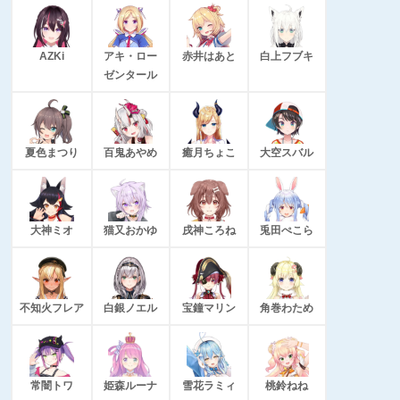
AZKi
アキ・ロー
赤井はあと
白上フブキ
ゼンタール
夏色まつり
百鬼あやめ
癒月ちょこ
大空スバル
大神ミオ
猫又おかゆ
戌神ころね
兎田ぺこら
不知火フレア
白銀ノエル
宝鐘マリン
角巻わため
常闇トワ
姫森ルーナ
雪花ラミィ
桃鈴ねね