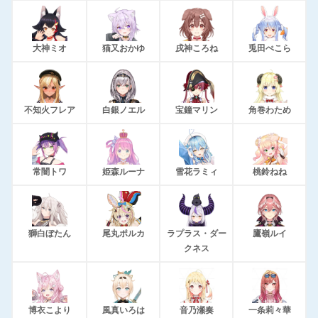
大神ミオ
猫又おかゆ
戌神ころね
兎田ぺこら
不知火フレア
白銀ノエル
宝鐘マリン
角巻わため
常闇トワ
姫森ルーナ
雪花ラミィ
桃鈴ねね
獅白ぼたん
尾丸ポルカ
ラプラス・ダー
鷹嶺ルイ
クネス
博衣こより
風真いろは
音乃瀬奏
一条莉々華