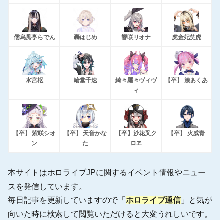
儒烏風亭らでん
轟はじめ
響咲リオナ
虎金妃笑虎
水宮枢
輪堂千速
綺々羅々ヴィヴ
【卒】 湊あくあ
ィ
【卒】 紫咲シオ
【卒】 天音かな
【卒】沙花叉ク
【卒】 火威青
ン
た
ロヱ
本サイトはホロライブJPに関するイベント情報やニュー
スを発信しています。
毎日記事を更新していますので「
ホロライブ通信
」と気が
向いた時に検索して閲覧いただけると大変うれしいです。