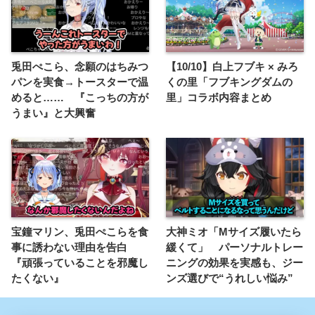
兎田ぺこら、念願のはちみつ
【10/10】白上フブキ × みろ
パンを実食→トースターで温
くの里「フブキングダムの
めると…… 『こっちの方が
里」コラボ内容まとめ
うまい』と大興奮
宝鐘マリン、兎田ぺこらを食
大神ミオ「Mサイズ履いたら
事に誘わない理由を告白
緩くて」 パーソナルトレー
『頑張っていることを邪魔し
ニングの効果を実感も、ジー
たくない』
ンズ選びで“うれしい悩み”