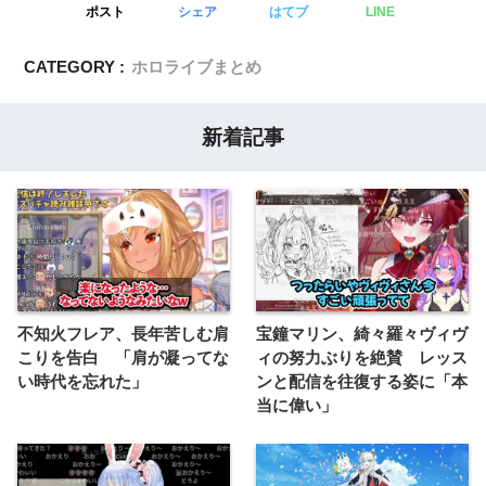
ポスト
シェア
はてブ
LINE
CATEGORY :
ホロライブまとめ
新着記事
不知火フレア、長年苦しむ肩
宝鐘マリン、綺々羅々ヴィヴ
こりを告白 「肩が凝ってな
ィの努力ぶりを絶賛 レッス
い時代を忘れた」
ンと配信を往復する姿に「本
当に偉い」