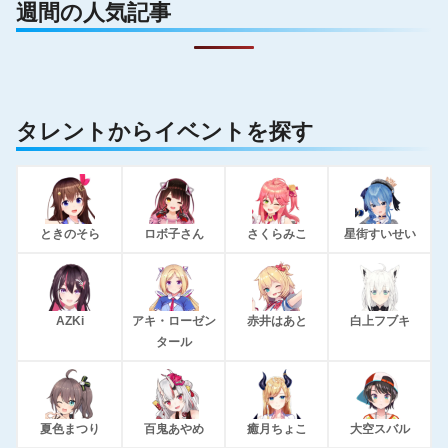
週間の人気記事
タレントからイベントを探す
ときのそら
ロボ子さん
さくらみこ
星街すいせい
AZKi
アキ・ローゼン
赤井はあと
白上フブキ
タール
夏色まつり
百鬼あやめ
癒月ちょこ
大空スバル