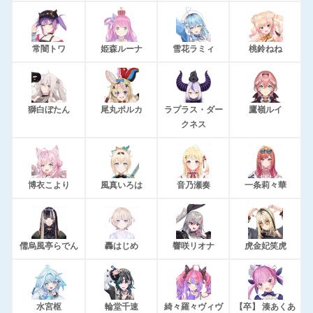
常闇トワ
姫森ルーナ
雪花ラミィ
桃鈴ねね
獅白ぼたん
尾丸ポルカ
ラプラス・ダー
鷹嶺ルイ
クネス
博衣こより
風真いろは
音乃瀬奏
一条莉々華
儒烏風亭らでん
轟はじめ
響咲リオナ
虎金妃笑虎
水宮枢
輪堂千速
綺々羅々ヴィヴ
【卒】 湊あくあ