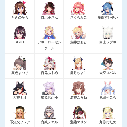
ときのそら
ロボ子さん
さくらみこ
星街すいせい
AZKi
アキ・ローゼン
赤井はあと
白上フブキ
タール
夏色まつり
百鬼あやめ
癒月ちょこ
大空スバル
大神ミオ
猫又おかゆ
戌神ころね
兎田ぺこら
不知火フレア
白銀ノエル
宝鐘マリン
角巻わため