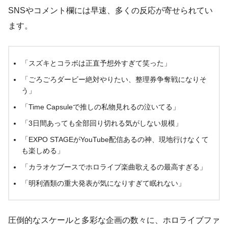
SNSやコメント欄には早速、多くの反応が寄せられてい
ます。
「スズキとコラボは正直予想外すぎて笑った」
「ごろごろダービー絶対やりたい、整理券争奪戦になりそ
う」
「Time Capsuleで推しの私物見れるの泣いてる」
「3日間あっても全部回り切れる気がしない規模」
「EXPO STAGEがYouTube配信あるの神、現地行けなくて
も楽しめる」
「カラオケブースでホロライブ楽曲歌えるの最高すぎる」
「明利酒類の重大発表が気になりすぎて眠れない」
圧倒的なスケールと多彩な企画の数々に、ホロライブファ