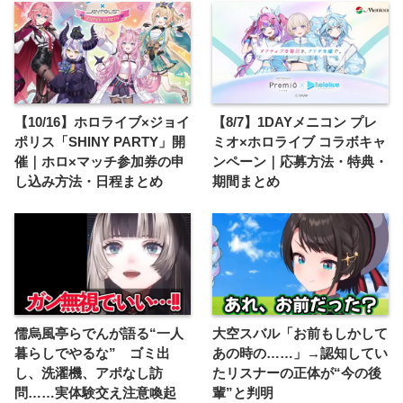
【10/16】ホロライブ×ジョイ
【8/7】1DAYメニコン プレ
ポリス「SHINY PARTY」開
ミオ×ホロライブ コラボキャ
催｜ホロ×マッチ参加券の申
ンペーン｜応募方法・特典・
し込み方法・日程まとめ
期間まとめ
儒烏風亭らでんが語る“一人
大空スバル「お前もしかして
暮らしでやるな” ゴミ出
あの時の……」→認知してい
し、洗濯機、アポなし訪
たリスナーの正体が“今の後
問……実体験交え注意喚起
輩”と判明