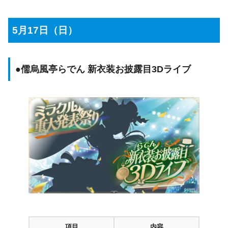
5月17日（日）
●
儒烏風亭らでん 新衣装お披露目3Dライブ
項目
内容