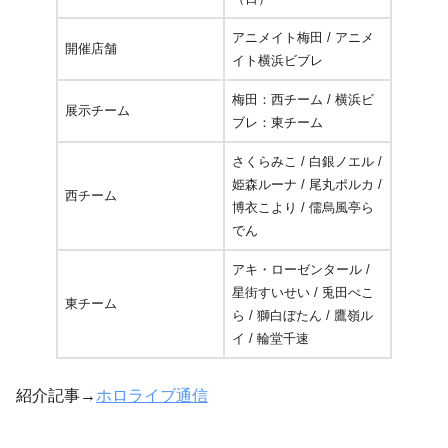
アニメイト梅田 / アニメ
開催店舗
イト横浜ビブレ
梅田：西チーム / 横浜ビ
展示チーム
ブレ：東チーム
さくらみこ / 白銀ノエル /
姫森ルーナ / 尾丸ポルカ /
西チーム
博衣こより / 儒烏風亭ら
でん
アキ・ローゼンタール /
星街すいせい / 兎田ぺこ
東チーム
ら / 獅白ぼたん / 鷹嶺ル
イ / 輪堂千速
紹介記事→
ホロライブ通信