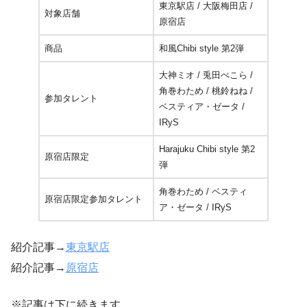
東京駅店 / 大阪梅田店 /
対象店舗
原宿店
商品
和風Chibi style 第2弾
大神ミオ / 兎田ぺこら /
角巻わため / 桃鈴ねね /
参加タレント
ベスティア・ゼータ /
IRyS
Harajuku Chibi style 第2
原宿店限定
弾
角巻わため / ベスティ
原宿店限定参加タレント
ア・ゼータ / IRyS
紹介記事→
東京駅店
紹介記事→
原宿店
※記事は下に続きます