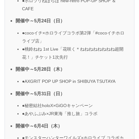
●ホロツリねぽらぼ new-retro POP-UP SHOP ＆
CAFE
開催中～5月24日（日）
●cocoイチ×ホロライブコラボ第2弾「#cocoイチホロ
ライブ店」
●桃鈴ねね 1st Live「花咲く＊ねねねねねねねね超開
花！」チケット1次先行
開催中～5月28日（木）
●AXGRIT POP UP SHOP in SHIBUYA TSUTAYA
開催中～5月31日（日）
●秘密結社holoX×GiGOキャンペーン
●あやふぶみ×JR東海「推し旅」コラボ
開催中～6月4日（木）
●モンスターハンターワイルズ×ホロライブ コラボカ