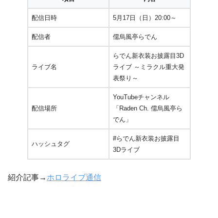
配信日時
5月17日（日）20:00～
配信者
儒烏風亭らでん
らでん新衣装お披露目3D
ライブ名
ライブ ～ミラクル重大発
表祭り～
YouTubeチャンネル
配信場所
「Raden Ch. 儒烏風亭ら
でん」
#らでん新衣装お披露目
ハッシュタグ
3Dライブ
紹介記事→
ホロライブ通信